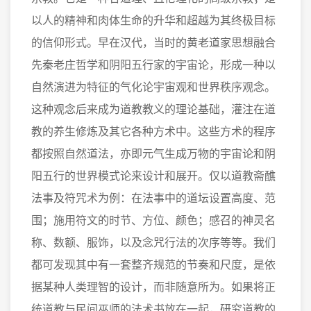
以人的精神和肉体生命的升华和超越为其终极目标
的信仰形式。早在汉代，当时的黄老道家思想融合
先秦老庄哲学和阴阳五行家的宇宙论，形成一种以
自然演进为特征的气化论宇宙观和世界秩序观念。
这种观念后来成为道教教义的理论基础，灌注在道
教的养生修炼及其它各种方术中。这些方术的程序
都按照自然道法，亦即元气生成万物的宇宙论和阴
阳五行的世界模式论来设计和展开。仅以道教斋醮
法事及符咒术为例：在法事中的道坛设置高度、范
围；施用符文的时节、方位、颜色；感召的神灵名
称、数额、服饰，以及念咒行法的次序等等。我们
都可发现其中有一套整齐规范的节奏和尺度，是依
据某种人类理智的设计，而非随意所为。如果将正
统道教与民间巫师的法术书放在一起，研究道教的