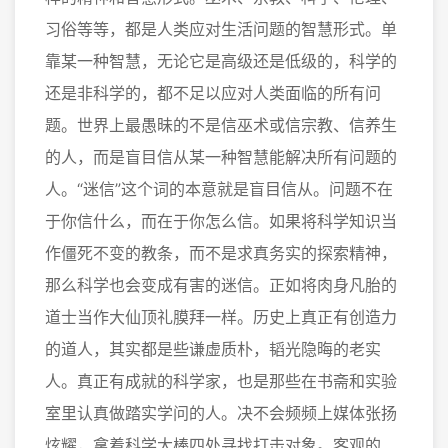
习俗等等，都是人类应对生活问题的智慧形式。单
靠某一种智慧，无论它是高级还是低级的，科学的
还是非科学的，都不足以应对人类面临的所有问
题。世界上最愚昧的不是信巫术或信宗教、信养生
的人，而是盲目信从某一种智慧能解决所有问题的
人。“迷信”这个词的本意就是盲目信从。问题不在
于你信什么，而在于你怎么信。如果将科学知识当
作僵死不变的教条，而不是求真务实的探索精神，
那么科学也会变成有害的迷信。正如将肉身凡胎的
道士当作大仙顶礼膜拜一样。历史上真正有创造力
的道人，其实都是些谦虚质朴，韬光隐晦的老实
人。真正有成就的科学家，也是那些在书斋和实验
室里认真做踏实学问的人。决不会频频上媒体张扬
炫耀，拿着科学大棒四处寻找打击对象。客观的