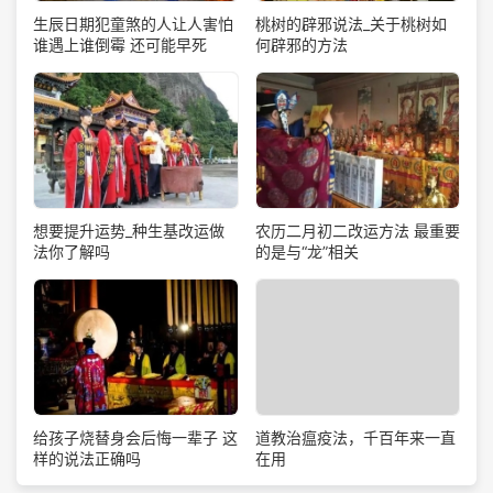
生辰日期犯童煞的人让人害怕
桃树的辟邪说法_关于桃树如
谁遇上谁倒霉 还可能早死
何辟邪的方法
想要提升运势_种生基改运做
农历二月初二改运方法 最重要
法你了解吗
的是与“龙”相关
道教治瘟疫法，千百年来一直
给孩子烧替身会后悔一辈子 这
在用
样的说法正确吗