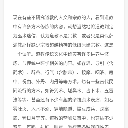
现在有些不研究道教的人文和宗教的人，看到道教
中有许多方术修炼的内容，就想当然地将道教判定
为巫术迷信，认为道教不是宗教，或者只是类似萨
满教那样缺少宗教超越精神的低级原始宗教。这是
一个误解。道教传统文化中确实有许多讲养生修
炼、与传统中医学相关的内容。如存思、导引（含
武术）、辟谷、行气（含胎息）、按摩、咽液、房
中、祝由、外丹、内丹等等方术。也有一些古代民
间流行的方术，如符咒术、堪舆术、占卜术、五雷
法等等。甚至还有不少有趣的杂技魔术表演，如吞
雾吐火、入水不溺、穿墙隐遁、撒豆成兵、踩高
跷、奔日月等等。道教的斋醮法事中，也穿插不少
音乐、舞蹈、礼拜、唱赞、游行等各种戏剧性表