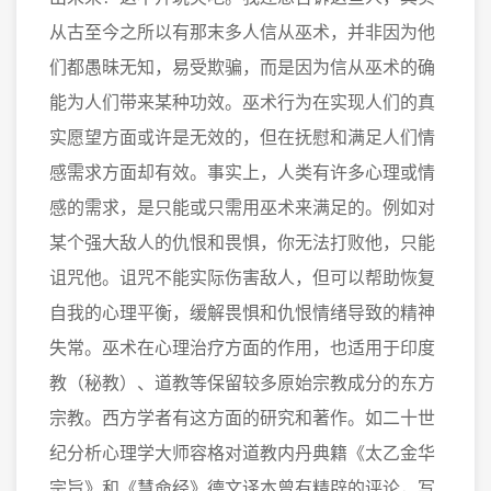
从古至今之所以有那末多人信从巫术，并非因为他
们都愚昧无知，易受欺骗，而是因为信从巫术的确
能为人们带来某种功效。巫术行为在实现人们的真
实愿望方面或许是无效的，但在抚慰和满足人们情
感需求方面却有效。事实上，人类有许多心理或情
感的需求，是只能或只需用巫术来满足的。例如对
某个强大敌人的仇恨和畏惧，你无法打败他，只能
诅咒他。诅咒不能实际伤害敌人，但可以帮助恢复
自我的心理平衡，缓解畏惧和仇恨情绪导致的精神
失常。巫术在心理治疗方面的作用，也适用于印度
教（秘教）、道教等保留较多原始宗教成分的东方
宗教。西方学者有这方面的研究和著作。如二十世
纪分析心理学大师容格对道教内丹典籍《太乙金华
宗旨》和《慧命经》德文译本曾有精辟的评论，写