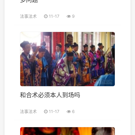
多问题
法事法术
11-17
9
和合术必须本人到场吗
法事法术
11-17
6