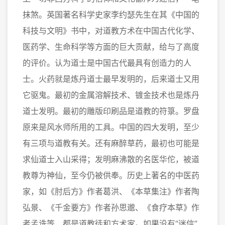
抹煞。英国著名科学史家李约瑟先生在其《中国的
科技与文明》书中，对道教方术在中国古代化学、
医药学、生命科学等方面的巨大贡献，给与了高度
的评价。认为道士是中国古代最具有创造力的人
士。火药就是炼丹道士最早发明的，后来道士又用
它驱鬼。最初的金属溶解技术、镀金技术也是炼丹
道士发明。最初的雕版印刷品是道教的符箓。罗盘
原来是风水师所用的工具。中国的四大发明，至少
有三项与道教有关。还有麻醉草药，最初也可能是
求仙道士入山采得；发明麻沸散的名医华佗，被道
教尊为神仙，至今仍被供奉。历史上著名的中医药
家，如《肘后方》作者葛洪、《本草集注》作者陶
弘景、《千金要方》作者孙思邈、《食疗本草》作
者孟诜等，都是道教徒和方术家。如果没有“迷信”