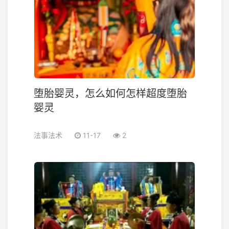
堕胎婴灵，怎么如何怎样超度堕胎
婴灵
法事法术
11-17
2