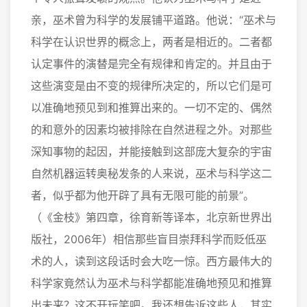
亲，巫术曾为科学的发展铺平道路。他说：“巫术与
科学在认识世界的概念上，两者是相近的。二者都
认定事件的演替是完全有规律和肯定的。并且由于
这些演变是由不变的规律所决定的，所以它们是可
以准确地预见到和推算出来的。一切不定的、偶然
的和意外的因素均被排除在自然进程之外。对那些
深知事物的起因，并能接触到这部庞大复杂的宇宙
自然机器运转奥秘发条的人来说，巫术与科学这二
者，似乎都为他开辟了具有无限可能的前景”。
（《金枝》第四章，徐育新等译本，北京新世界出
版社，2006年）相信那些盲目崇拜科学而贬低巫
术的人，读到这段话时会大吃一惊。西方最伟大的
科学家竟然认为巫术与科学都能准确地预见和推算
出未来？这不开玩笑吧。我还想告诉这些人，其实