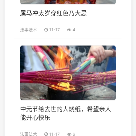
属马冲太岁穿红色乃大忌
法事法术
11-17
4
中元节给去世的人烧纸，希望亲人
能开心快乐
法事法术
11-17
6