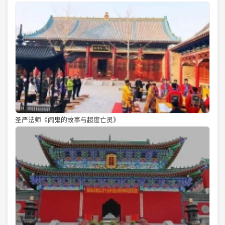
圣严法师《闹鬼的故事与超度亡灵》