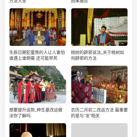
方法大全
因果报应
生辰日期犯童煞的人让人害怕
桃树的辟邪说法_关于桃树如
谁遇上谁倒霉 还可能早死
何辟邪的方法
想要提升运势_种生基改运做
农历二月初二改运方法 最重要
法你了解吗
的是与“龙”相关