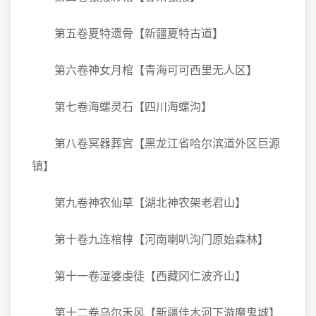
第五卷夏特遗骨【新疆夏特古道】
第六卷神女月棺【青海可可西里无人区】
第七卷海螺灵石【四川海螺沟】
第八卷冥器葬宫【黑龙江省哈尔滨道外区巨源
镇】
第九卷神农仙草【湖北神农架老君山】
第十卷九连棺椁【河南喇叭沟门原始森林】
第十一卷湿婆虔徒【西藏冈仁波齐山】
第十二卷乌尔禾风【新疆佳木河下游魔鬼城】