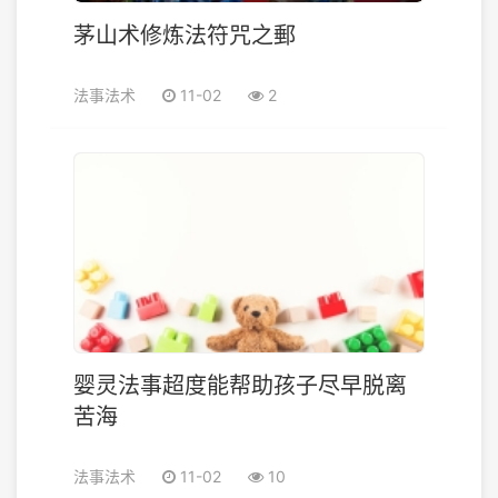
茅山术修炼法符咒之郵
法事法术
11-02
2
婴灵法事超度能帮助孩子尽早脱离
苦海
法事法术
11-02
10