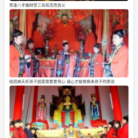
男逢八字偏财受三合局克而丧父
给因病夭折孩子超度需要更用心 诚心才能够换来孩子的原谅