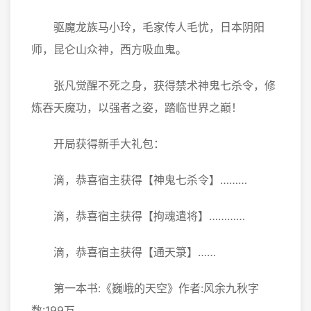
驱魔龙族马小玲，毛家传人毛忧，日本阴阳
师，昆仑山众神，西方吸血鬼。
张凡觉醒不死之身，获得禁术神鬼七杀令，修
炼吞天魔功，以强者之姿，踏临世界之巅！
开局获得新手大礼包：
滴，恭喜宿主获得【神鬼七杀令】………
滴，恭喜宿主获得【拘魂遣将】…………
滴，恭喜宿主获得【通天箓】……
第一本书:《巍峨的天空》作者:风余九秋字
数:199万