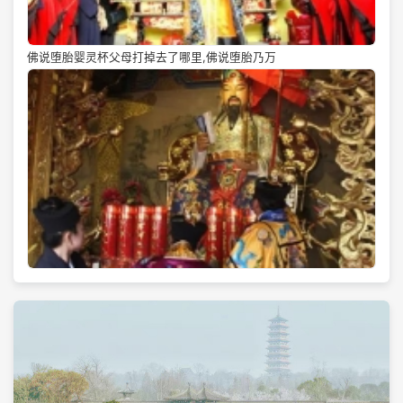
佛说堕胎婴灵杯父母打掉去了哪里,佛说堕胎乃万