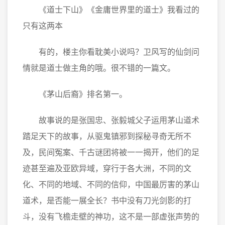
《道士下山》《金庸世界里的道士》我看过的
只有这两本
有的，楼主你看耽美小说吗？卫风写的仙剑问
情就是道士做主角的哦。很不错的一篇文。
《茅山后裔》排名第一。
故事说的是张国忠、张毅城父子运用茅山道术
踏足天下的故事，从驱鬼镇邪到探秘寻奇无所不
及，民间冤案、千古谜团将被一一揭开，他们的足
迹甚至遍及亚欧异域，穿行于各大洲，不同的文
化、不同的地域、不同的信仰，中国最厉害的茅山
道术，是否能一展全长？书中没有刀光剑影的打
斗，没有飞檐走壁的神功，这不是一部虚张声势的