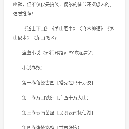
幽默，但不仅仅是搞笑，偶尔的情节还挺感人的。
强烈推荐！
《道士下山》《茅山厄事》《诡术神通》《茅
山秘术》《茅山诡术》
盗墓小说《邪门邪路》BY东起青流
小说卷数：
第一卷龟兹古国【塔克拉玛干沙漠】
第二卷万山铁佛【广西十万大山】
第三卷云南苗蛊【昆明云南抚仙湖】
第四卷张掖彩棺【甘肃张掖】