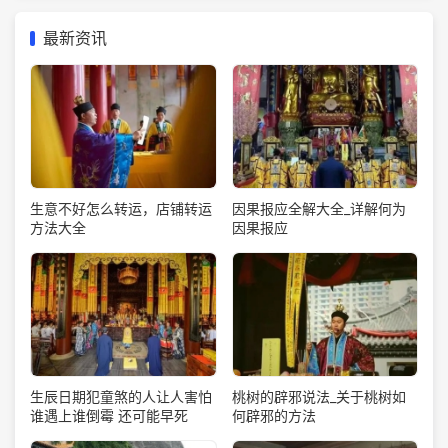
最新资讯
生意不好怎么转运，店铺转运
因果报应全解大全_详解何为
方法大全
因果报应
生辰日期犯童煞的人让人害怕
桃树的辟邪说法_关于桃树如
谁遇上谁倒霉 还可能早死
何辟邪的方法