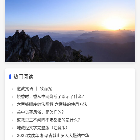
热门阅读
道教咒语 ｜ 致雨咒
烧香时，香从中间烧断了暗示了什么？
六帝钱顺序编法图解 六帝钱的使用方法
关中丧葬风俗，是怎样的？
道教里三不问四不吃都指的是什么？
地藏经文字完整版（注音版）
2022戊戌年 相聚青城山罗天大醮祐中华