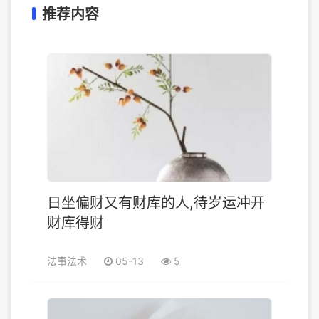
推荐内容
日坐偏财又有财库的人,待岁运冲开
财库得财
法事法术
05-13
5