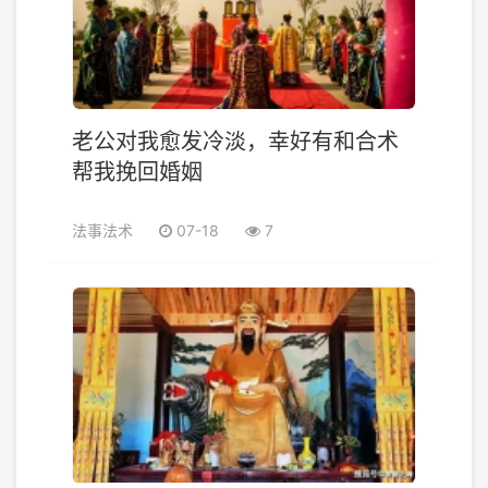
老公对我愈发冷淡，幸好有和合术
帮我挽回婚姻
法事法术
07-18
7