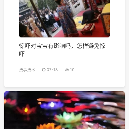
惊吓对宝宝有影响吗，怎样避免惊
吓
法事法术
07-18
10