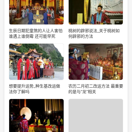
生辰日期犯童煞的人让人害怕
桃树的辟邪说法_关于桃树如
谁遇上谁倒霉 还可能早死
何辟邪的方法
想要提升运势_种生基改运做
农历二月初二改运方法 最重要
法你了解吗
的是与“龙”相关