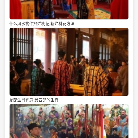
什么风水物件挡烂桃花,斩烂桃花方法
龙配生肖宜忌 最匹配的生肖