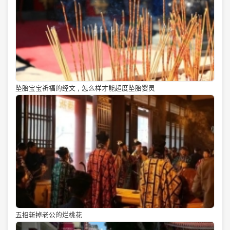
坠胎宝宝祈福的经文 , 怎么样才能超度坠胎婴灵
五招斩掉老公的烂桃花