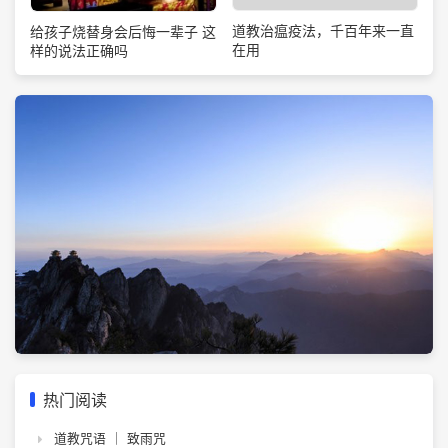
道教治瘟疫法，千百年来一直
给孩子烧替身会后悔一辈子 这
在用
样的说法正确吗
热门阅读
道教咒语 ｜ 致雨咒