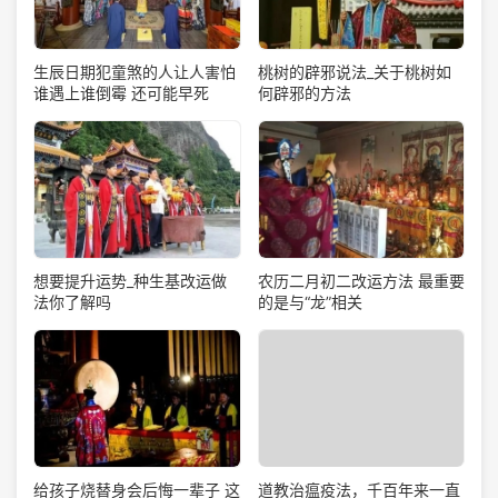
生辰日期犯童煞的人让人害怕
桃树的辟邪说法_关于桃树如
谁遇上谁倒霉 还可能早死
何辟邪的方法
想要提升运势_种生基改运做
农历二月初二改运方法 最重要
法你了解吗
的是与“龙”相关
道教治瘟疫法，千百年来一直
给孩子烧替身会后悔一辈子 这