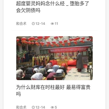
超度婴灵妈妈念什么经 _ 堕胎多了
会欠阴债吗
和合术
12-14
11
为什么财库在时柱最好 最易得富贵
吗
和合术
12-14
5