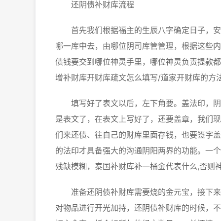
还阴债补财库流程
首先我们根据福主的生辰八字确定日子，安排
哪一库中去，由哪位阴司库管管理，根据这些内
债钱要交到哪位神灵手里，哪位神灵负责提款都
增补财库开财库疏文怎么填写/道家开财库的方
填写好了表文以后，左下角要。盖法印，阴司
是表文了，在表文上写好了，还要盖章，我们现
们来还债、往自己的财库里面存钱，也要签字盖
的法印才具备强大的沟通阴阳两界的功能。一个
残缺模糊，泰国补财库补一桶金代表什么,否则
准备还阴债补财库需要烧的金元宝，接下来就
对物品进行开光加持，还阴债补财库的时候，不