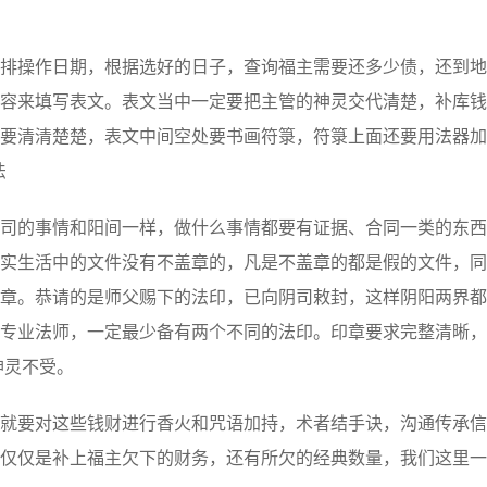
操作日期，根据选好的日子，查询福主需要还多少债，还到地
容来填写表文。表文当中一定要把主管的神灵交代清楚，补库钱
要清清楚楚，表文中间空处要书画符箓，符箓上面还要用法器加
法
的事情和阳间一样，做什么事情都要有证据、合同一类的东西
实生活中的文件没有不盖章的，凡是不盖章的都是假的文件，同
章。恭请的是师父赐下的法印，已向阴司敕封，这样阴阳两界都
专业法师，一定最少备有两个不同的法印。印章要求完整清晰，
神灵不受。
要对这些钱财进行香火和咒语加持，术者结手诀，沟通传承信
仅仅是补上福主欠下的财务，还有所欠的经典数量，我们这里一