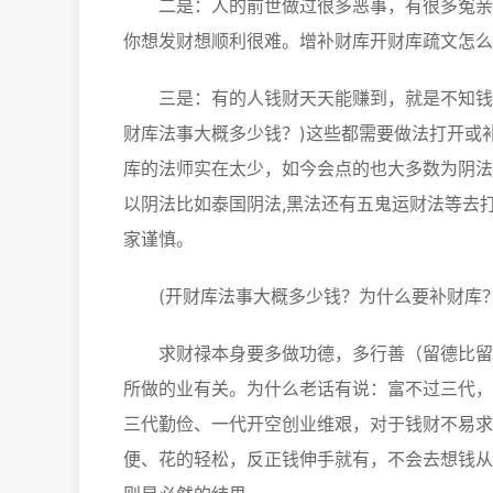
二是：人的前世做过很多恶事，有很多冤亲债
你想发财想顺利很难。增补财库开财库疏文怎么
三是：有的人钱财天天能赚到，就是不知钱花
财库法事大概多少钱？)这些都需要做法打开或
库的法师实在太少，如今会点的也大多数为阴法
以阴法比如泰国阴法,黑法还有五鬼运财法等去
家谨慎。
(开财库法事大概多少钱？为什么要补财库？
求财禄本身要多做功德，多行善（留德比留财
所做的业有关。为什么老话有说：富不过三代，
三代勤俭、一代开空创业维艰，对于钱财不易求
便、花的轻松，反正钱伸手就有，不会去想钱从