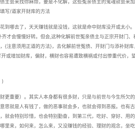
主会来找你麻烦，要是不化解，这些冤亲债主的鬼魂就会来加
填写/道家开财库的方法
到哪去了，天天赚钱就是没钱，这就是命中财库没开或太小。
补齐才会慢慢好转。但会,这种化解前世冤亲债主与正宗开财门、
，{注意须用正道的方法}，去化解前世冤债、开财门与添补财库
打开或增加财库，偏财，横财也容易遭致横祸或付出惨重代价，
)
更重要）。其实人本身都有很多财，只是与前世与今生所欠的
意思就是人有钱了，做的恶事就会多，也就会得到恶报。也有古
，就会特别珍惜，也会特别勤奋，到第三代，吃好、穿好、用的
哪里来，如何来，怎么来，又没赚钱的经验、理财的观念，坐吃