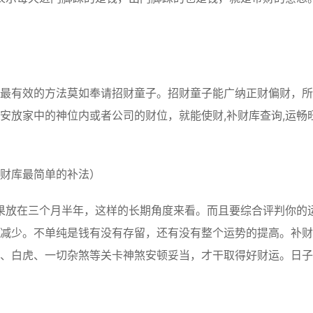
有效的方法莫如奉请招财童子。招财童子能广纳正财偏财，所
安放家中的神位内或者公司的财位，就能使财,补财库查询,运畅旺
财库最简单的补法）
果放在三个月半年，这样的长期角度来看。而且要综合评判你的
减少。不单纯是钱有没有存留，还有没有整个运势的提高。补财
、白虎、一切杂煞等关卡神煞安顿妥当，才干取得好财运。日子