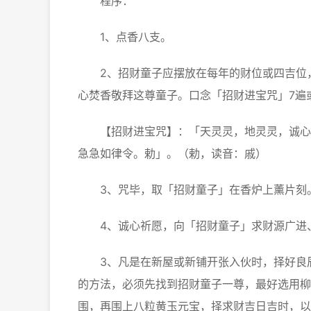
程序：
1、点香八支。
2、招财童子应摆放在每年的财位或四吉位，
心焚香敬拜这尊童子。口念「招财进宝咒」7遍或
【招财进宝咒】：「天灵灵，地灵灵，诚心拜
急急如律令。勅」。（勅，读音：戚）
3、咒毕，取「招财童子」在香炉上薰片刻
4、诚心祈愿，向「招财童子」求财源广进
3、凡是在新屋或新铺开张入伙时，择好良辰
的方法，必须先找到招财童子一尊，最好选用柳
围，再围上八粒黄玉元宝，择求财吉日吉时，以