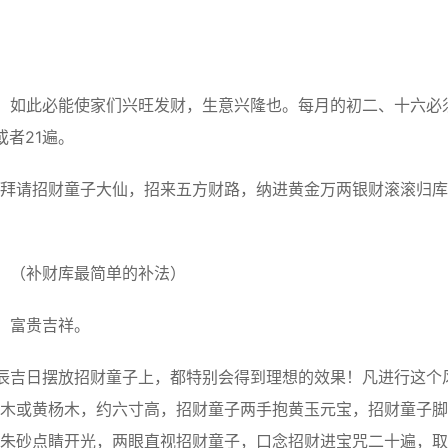
如此必能使家们兴旺发财，生意兴隆也。每月的初二、十六必
者21遍。
请招财童子大仙，招来五方财路，纳进黄金万两银财滚滚归库
。（补财库最简单的补法）
、富贵吉祥。
吉日摆放招财童子上，都特别会得到理想的效果！凡进行这个
木或黄杨木，约六寸高，招财童子两手抱黄玉元宝，招财童子脚
朱砂点睛开光，两眼直视招财童子，口念招财进宝咒二十遍，取