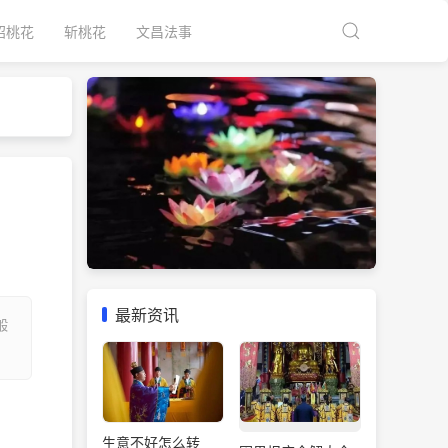
招桃花
斩桃花
文昌法事
最新资讯
般
生意不好怎么转