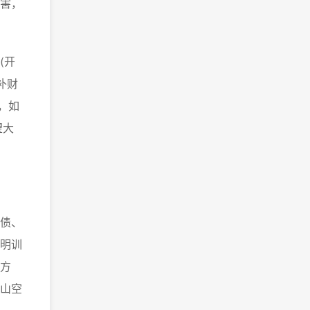
害，
(开
补财
，如
望大
债、
明训
方
山空