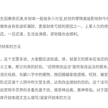
因果债还清,补财库一般烧多少元宝,前世的孽障直接影响到今
难免会有些波折漏财，更是财库亏损的原因之一，上辈人欠的债
还。一旦还清，生活会清顺，求财路也会顺利。
开财库的方法
这个无需多说，大家都应该知道。债，就是欠的原本应该还的
义之事，那又何来的好处。“还阴债改运法”是所有改运法的根本
消灾祛病、化解八字中的硬煞、挽回婚姻家庭感情、旺财、催官
形式还清个人阴中所欠受生债，达到改运增财的目的。这个法可
自冥冥中灵界的多重负面干扰，使恶神远离，善神常佑。对于提
库开财库疏文怎么填写/道家开财库的方法