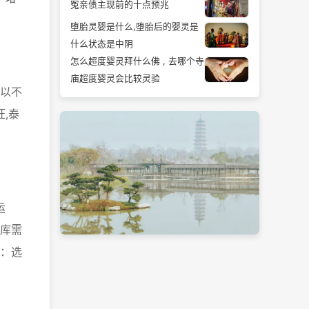
冤亲债主现前的十点预兆
堕胎灵婴是什么,堕胎后的婴灵是
什么状态是中阴
怎么超度婴灵拜什么佛 , 去哪个寺
庙超度婴灵会比较灵验
以不
,泰
运
库需
：选