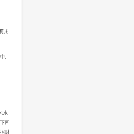
须诚
中,
风水
下四
招财