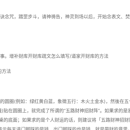
念咒，踏罡步斗，请神祷告，神灵到场以后，开始念表文、焚
。增补财库开财库疏文怎么填写/道家开财库的方法
的方法
圆圈(例如：绿红黄白蓝，象徵五行：木火土金水)，然後在五
)贴在圆圈上，就完成了所谓的“五路财神招财阵”。如果求的是
餐桌的底面；如果求的是个人财运的话，则建议将「五路财神招财
，表示每天进门脚踩的是钱，出门脚踩的也是钱，就是带财的意思