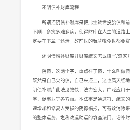
还阴债补财库流程
所谓还阴债补财库是把此生转世投胎债和前生
不顺，多灾多难多病，使得财库在人生的道路上
定要在下辈子还清，故前世的冤孽帐今世都要赏
还阴债增补财库开财库疏文怎么填写/道家
阴债，这两个字，重点在于债，什么叫做债，
既然是自己欠的债，自己来还上，这也属天经地
阴债补财库此法见效快，法力宏大，广泛应用于
学、促事业等各方面。本法事是通过符、疏文的
速增加和修复人受损的阴德福报，可有效消除来
的整体运势，堪称改运助运的筑基法门。增补财