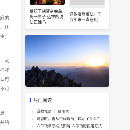
给孩子烧替身会后
道教治瘟疫法，千
悔一辈子 这样的说
府的
百年来一直在用
法正确吗
、还
令。
，就
样我
认可
不可
热门阅读
道教咒语 ｜ 致雨咒
息，
烧香时，香从中间烧断了暗示了什么？
并给
六帝钱顺序编法图解 六帝钱的使用方法