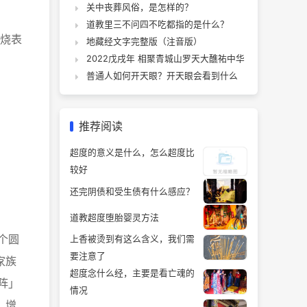
关中丧葬风俗，是怎样的？
道教里三不问四不吃都指的是什么？
烧表
地藏经文字完整版（注音版）
2022戊戌年 相聚青城山罗天大醮祐中华
普通人如何开天眼？开天眼会看到什么
推荐阅读
超度的意义是什么，怎么超度比
较好
还完阴债和受生债有什么感应？
道教超度堕胎婴灵方法
个圆
上香被烫到有这么含义，我们需
要注意了
家族
超度念什么经，主要是看亡魂的
阵」
情况
。增