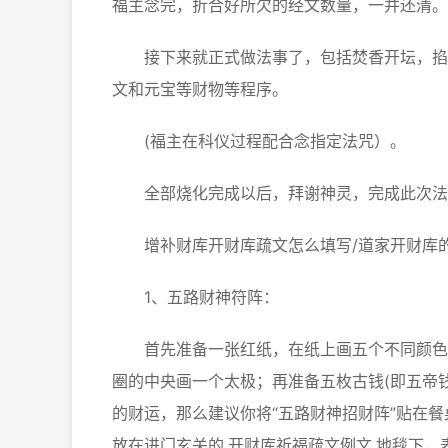
福主念完，折合好所欠的经文数量，一并还清。
接下来就正式做法事了，包括焚香开坛，掐诀
文和元宝等财物等程序。
(福主在科仪过程配合念指定法咒）。
全部烧化完成以后，拜谢神灵，完成此次法事
增补财库开财库疏文怎么填写/道家开财库
1、五路财神符阵：
首先准备一张红纸，在纸上画五个不同颜色的
圈的中央画一个太极；再准备五枚古钱(即五帝钱
的财运，那么建议你将“五路财神招财阵”贴在
放在进门玄关的,开财库祈福疏文例文,地毯下