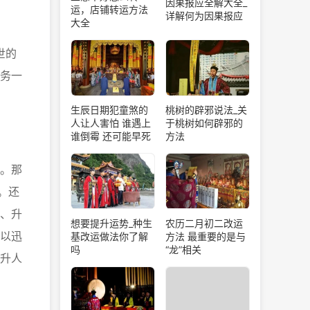
因果报应全解大全_
运，店铺转运方法
详解何为因果报应
大全
世的
务一
生辰日期犯童煞的
桃树的辟邪说法_关
人让人害怕 谁遇上
于桃树如何辟邪的
谁倒霉 还可能早死
方法
。那
。还
、升
想要提升运势_种生
农历二月初二改运
以迅
基改运做法你了解
方法 最重要的是与
吗
“龙”相关
升人