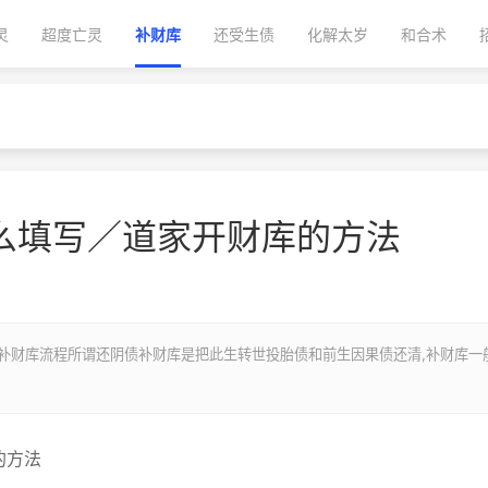
灵
超度亡灵
补财库
还受生债
化解太岁
和合术
么填写／道家开财库的方法
补财库流程所谓还阴债补财库是把此生转世投胎债和前生因果债还清,补财库一
的方法