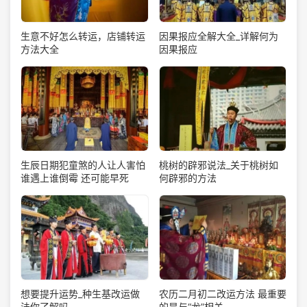
生意不好怎么转运，店铺转运
因果报应全解大全_详解何为
方法大全
因果报应
生辰日期犯童煞的人让人害怕
桃树的辟邪说法_关于桃树如
谁遇上谁倒霉 还可能早死
何辟邪的方法
想要提升运势_种生基改运做
农历二月初二改运方法 最重要
法你了解吗
的是与“龙”相关