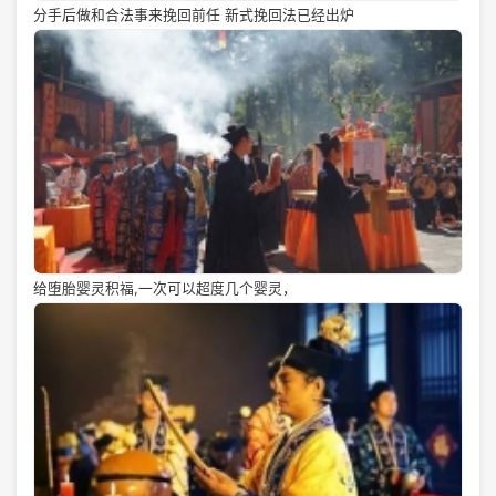
分手后做和合法事来挽回前任 新式挽回法已经出炉
给堕胎婴灵积福,一次可以超度几个婴灵，