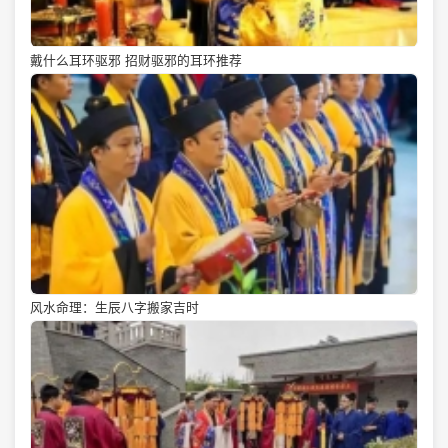
戴什么耳环驱邪 招财驱邪的耳环推荐
风水命理：生辰八字搬家吉时