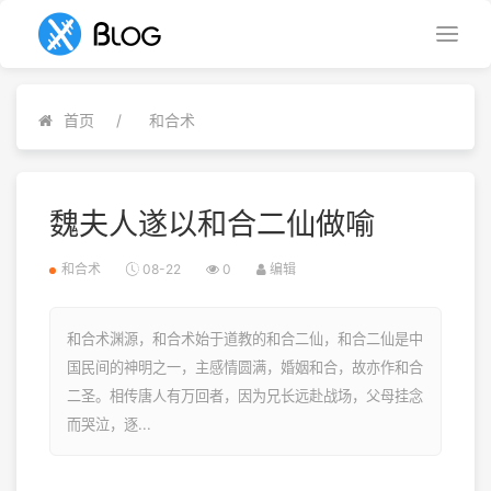
首页
和合术
魏夫人遂以和合二仙做喻
和合术
08-22
0
编辑
和合术渊源，和合术始于道教的和合二仙，和合二仙是中
国民间的神明之一，主感情圆满，婚姻和合，故亦作和合
二圣。相传唐人有万回者，因为兄长远赴战场，父母挂念
而哭泣，逐...