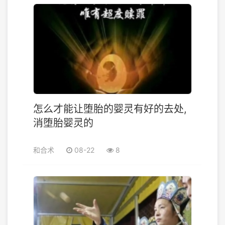
怎么才能让堕胎的婴灵有好的去处,
消堕胎婴灵的
和合术
08-22
8