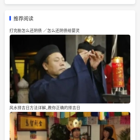
推荐阅读
打完胎怎么还阴债 ／怎么还阴债给婴灵
风水择吉日方法详解_教你正确的择吉日