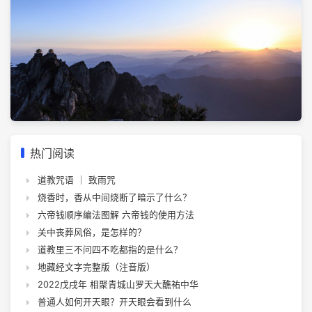
热门阅读
道教咒语 ｜ 致雨咒
烧香时，香从中间烧断了暗示了什么？
六帝钱顺序编法图解 六帝钱的使用方法
关中丧葬风俗，是怎样的？
道教里三不问四不吃都指的是什么？
地藏经文字完整版（注音版）
2022戊戌年 相聚青城山罗天大醮祐中华
普通人如何开天眼？开天眼会看到什么