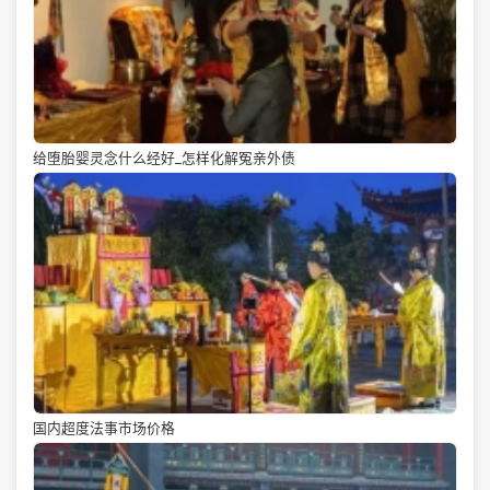
给堕胎婴灵念什么经好_怎样化解冤亲外债
国内超度法事市场价格