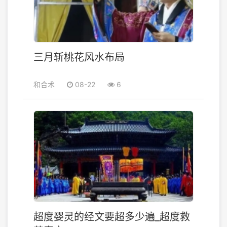
三月斩桃花风水布局
和合术
08-22
6
超度婴灵的经文要超多少遍_超度救