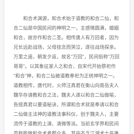
和合术渊源，和合术始于道教的和合二仙，和
合二仙是中国民间的神明之一，主感情圆满，婚姻
和合，故亦作和合二圣。相传唐人有万回者，因为
兄长远赴战场，父母挂念而哭泣，逐往战场探亲。
万里之遥，朝发夕返，故名“万回”，民间俗称“万回
哥哥”。以其象征家人之和合，自宋代开始祭祀作
“和合”神，和合二仙被道教奉祀为正统神明之一。
道教相传，唐代时，火师汪真君在衡山向南岳夫人
魏华存请教和合之法，魏夫人遂以和合二仙做喻，
告授真君以要道秘诀，所谓和合术就是奉请以和合
二仙做主法神的道教法事科仪，创于魏夫人，主要
流传于道教的上清、清微等派。当前玄学界和民间
声称能做和合术者都众多，其中不乏江湖术士巫蛊