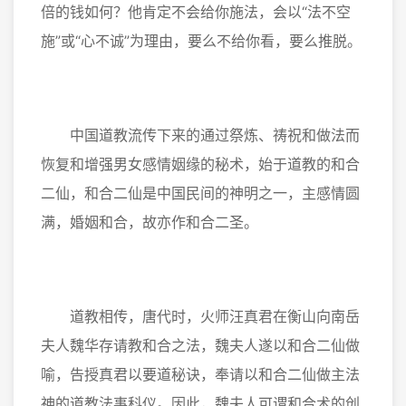
倍的钱如何？他肯定不会给你施法，会以“法不空
施”或“心不诚”为理由，要么不给你看，要么推脱。
中国道教流传下来的通过祭炼、祷祝和做法而
恢复和增强男女感情姻缘的秘术，始于道教的和合
二仙，和合二仙是中国民间的神明之一，主感情圆
满，婚姻和合，故亦作和合二圣。
道教相传，唐代时，火师汪真君在衡山向南岳
夫人魏华存请教和合之法，魏夫人遂以和合二仙做
喻，告授真君以要道秘诀，奉请以和合二仙做主法
神的道教法事科仪。因此，魏夫人可谓和合术的创