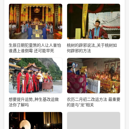
生辰日期犯童煞的人让人害怕
桃树的辟邪说法_关于桃树如
谁遇上谁倒霉 还可能早死
何辟邪的方法
想要提升运势_种生基改运做
农历二月初二改运方法 最重要
法你了解吗
的是与“龙”相关