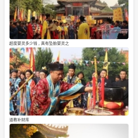
超度婴灵多少钱 , 真有坠胎婴灵之
道教补财库