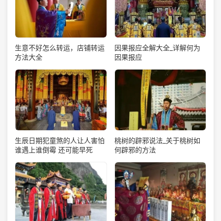
生意不好怎么转运，店铺转运
因果报应全解大全_详解何为
方法大全
因果报应
生辰日期犯童煞的人让人害怕
桃树的辟邪说法_关于桃树如
谁遇上谁倒霉 还可能早死
何辟邪的方法