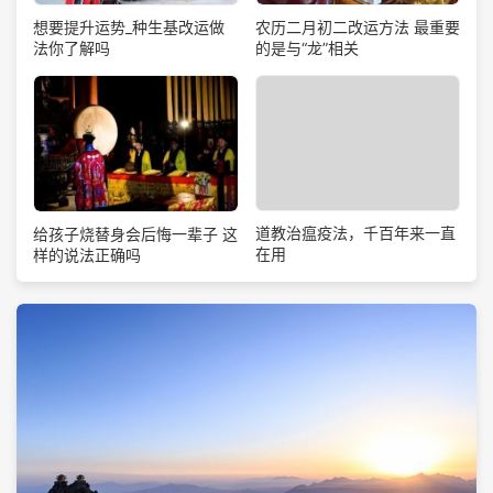
想要提升运势_种生基改运做
农历二月初二改运方法 最重要
法你了解吗
的是与“龙”相关
道教治瘟疫法，千百年来一直
给孩子烧替身会后悔一辈子 这
在用
样的说法正确吗