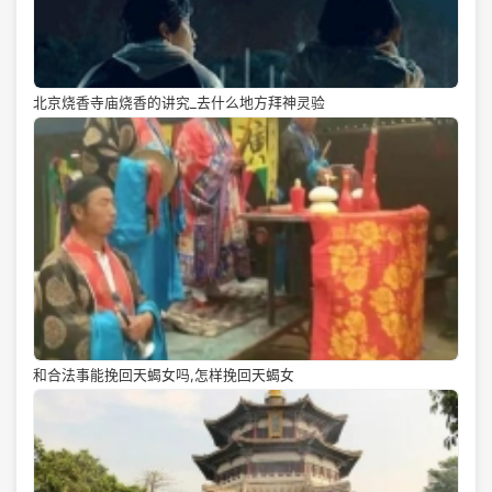
北京烧香寺庙烧香的讲究_去什么地方拜神灵验
和合法事能挽回天蝎女吗,怎样挽回天蝎女