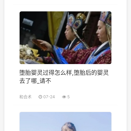
堕胎婴灵过得怎么样,堕胎后的婴灵
去了哪_请不
和合术
07-24
5