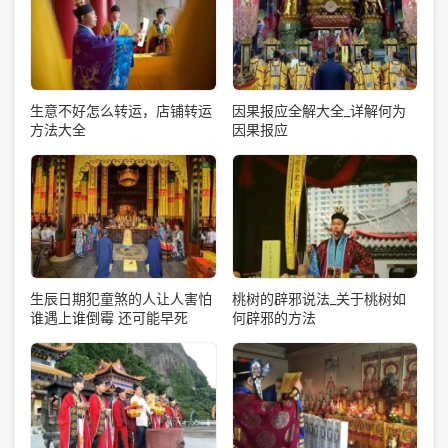
生意不好怎么转运，店铺转运
因果报应全解大全_详解何为
方法大全
因果报应
生辰日期犯童煞的人让人害怕
桃树的辟邪说法_关于桃树如
谁遇上谁倒霉 还可能早死
何辟邪的方法