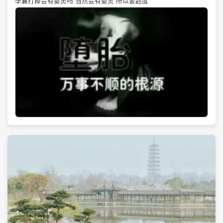
孕囊打掉会有婴灵吗 当然会有婴灵 所以要超度