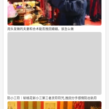
用头发做的夫妻和合术能否挽回婚姻，该怎么做
防小三符｜斩桃花斩小三第三者灵符符咒,挽回分手感情防出轨符