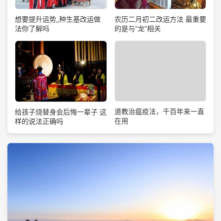
想要提升运势_种生基改运做
农历二月初二改运方法 最重要
法你了解吗
的是与“龙”相关
道教治瘟疫法，千百年来一直
给孩子烧替身会后悔一辈子 这
在用
样的说法正确吗