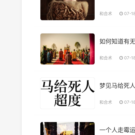
和合术
07-1
如何知道有
和合术
07-1
梦见马给死
和合术
07-1
一个人走霉运