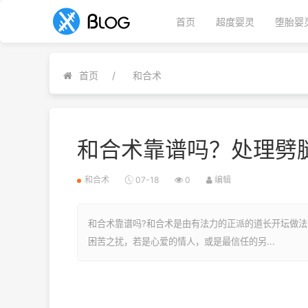
首页
超度婴灵
堕胎婴
首页
和合术
和合术靠谱吗？处理劈
和合术
07-18
0
编辑
和合术靠谱吗?和合术是由有法力的正派的道长开坛做
困苦之扰，若是心爱的情人，或是最信任的另...