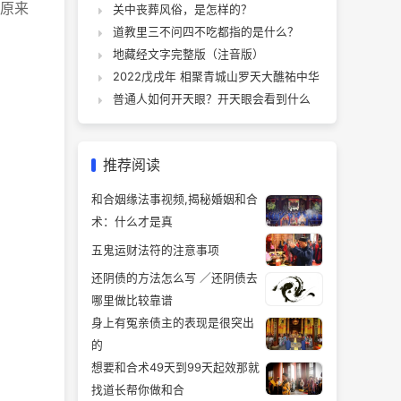
原来
关中丧葬风俗，是怎样的？
道教里三不问四不吃都指的是什么？
地藏经文字完整版（注音版）
2022戊戌年 相聚青城山罗天大醮祐中华
普通人如何开天眼？开天眼会看到什么
推荐阅读
和合姻缘法事视频,揭秘婚姻和合
术：什么才是真
五鬼运财法符的注意事项
还阴债的方法怎么写 ／还阴债去
哪里做比较靠谱
身上有冤亲债主的表现是很突出
的
想要和合术49天到99天起效那就
找道长帮你做和合