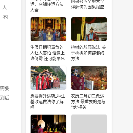
因果报应全解大全_
运，店铺转运方法
详解何为因果报应
。人
大全
不!
生辰日期犯童煞的
桃树的辟邪说法_关
人让人害怕 谁遇上
于桃树如何辟邪的
谁倒霉 还可能早死
方法
需要
想要提升运势_种生
农历二月初二改运
到后
基改运做法你了解
方法 最重要的是与
吗
“龙”相关