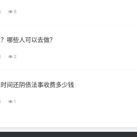
8
6
么？哪些人可以去做？
8
2
么时间还阴债法事收费多少钱
8
1