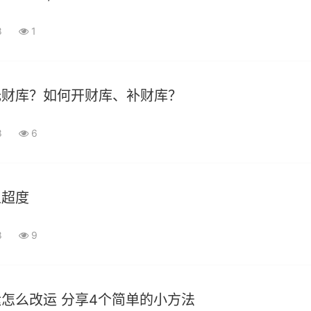
8
1
无财库？如何开财库、补财库？
8
6
人超度
8
9
怎么改运 分享4个简单的小方法