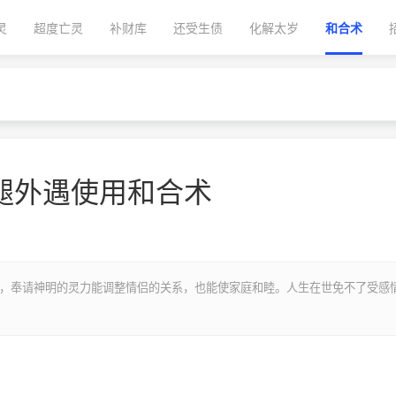
灵
超度亡灵
补财库
还受生债
化解太岁
和合术
腿外遇使用和合术
法，奉请神明的灵力能调整情侣的关系，也能使家庭和睦。人生在世免不了受感