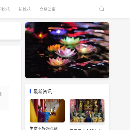
招桃花
斩桃花
文昌法事
最新资讯
情
生意不好怎么转