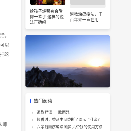
给孩子烧替身会后
道教治瘟疫法，千
悔一辈子 这样的说
百年来一直在用
法正确吗
活，
可以
把这
热门阅读
道教咒语 ｜ 致雨咒
烧香时，香从中间烧断了暗示了什么？
从师
六帝钱顺序编法图解 六帝钱的使用方法