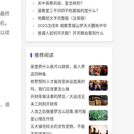
关中丧葬风俗，是怎样的？
道教里三不问四不吃都指的是什么？
最终
地藏经文字完整版（注音版）
机。
2022戊戌年 相聚青城山罗天大醮祐中华
以续
普通人如何开天眼？开天眼会看到什么
推荐阅读
家里养什么鱼可以辟邪，高人养
这四种鱼
有梦想的人才能改变命运是真的
吗，我们应该要怎么做
开财库做法事的禁忌／大运戌丑
，请
未三刑刑开财库
人流之后做噩梦怎么回事,很可能
是心理在作怪
五大镇宅旺主的灵性宠物，不能
不知道其中！