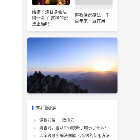
给孩子烧替身会后
道教治瘟疫法，千
悔一辈子 这样的说
百年来一直在用
法正确吗
热门阅读
道教咒语 ｜ 致雨咒
烧香时，香从中间烧断了暗示了什么？
六帝钱顺序编法图解 六帝钱的使用方法