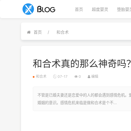
首页
超度婴灵
堕胎婴
首页
和合术
和合术真的那么神奇吗
和合术
07-17
0
编辑
不管是已婚夫妻还是恋爱中的人的都会遇到感情危机。
婚姻的意识。感情危机来临是做和合术是个不...