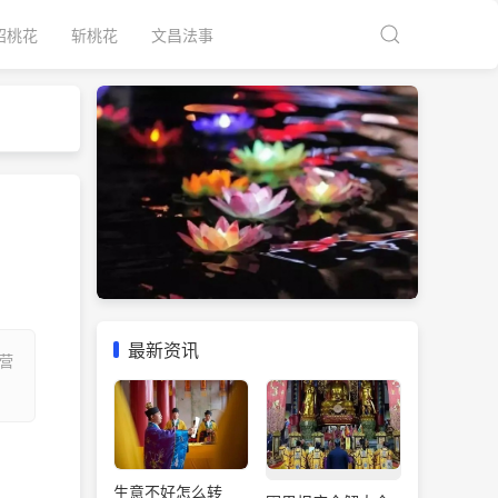
招桃花
斩桃花
文昌法事
最新资讯
营
生意不好怎么转