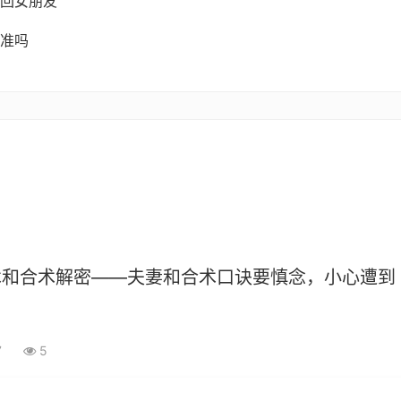
回女朋友
准吗
术和合术解密——夫妻和合术口诀要慎念，小心遭到
7
5