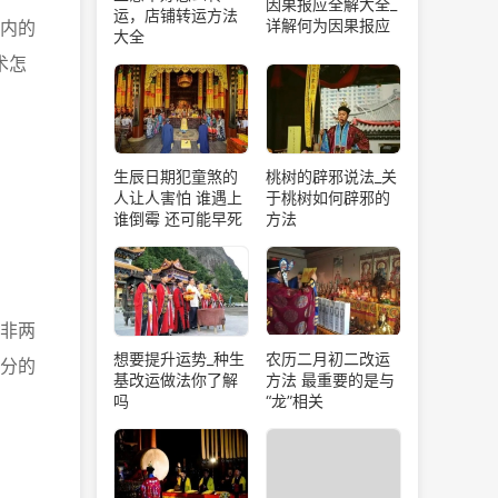
因果报应全解大全_
运，店铺转运方法
详解何为因果报应
内的
大全
术怎
生辰日期犯童煞的
桃树的辟邪说法_关
人让人害怕 谁遇上
于桃树如何辟邪的
谁倒霉 还可能早死
方法
非两
想要提升运势_种生
农历二月初二改运
分的
基改运做法你了解
方法 最重要的是与
吗
“龙”相关