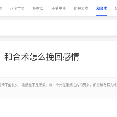
灵
超度亡灵
补财库
还受生债
化解太岁
和合术
？和合术怎么挽回感情
爱情不能长久，婚姻也不是堡垒。每一个处在婚姻之内的男女，都应该有努力经