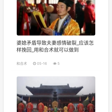
婆媳矛盾导致夫妻感情破裂_应该怎
样挽回_用和合术就可以做到
和合术
05-16
5