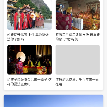
想要提升运势_种生基改运做
农历二月初二改运方法 最重要
法你了解吗
的是与“龙”相关
道教治瘟疫法，千百年来一直
给孩子烧替身会后悔一辈子 这
在用
样的说法正确吗