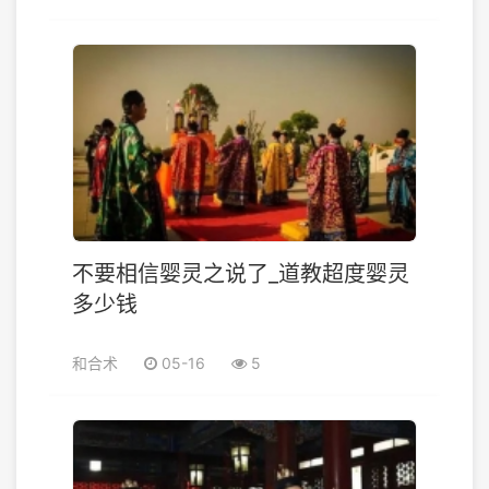
不要相信婴灵之说了_道教超度婴灵
多少钱
和合术
05-16
5