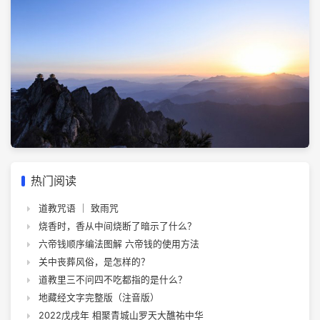
热门阅读
道教咒语 ｜ 致雨咒
烧香时，香从中间烧断了暗示了什么？
六帝钱顺序编法图解 六帝钱的使用方法
关中丧葬风俗，是怎样的？
道教里三不问四不吃都指的是什么？
地藏经文字完整版（注音版）
2022戊戌年 相聚青城山罗天大醮祐中华