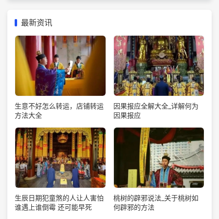
最新资讯
生意不好怎么转运，店铺转运
因果报应全解大全_详解何为
方法大全
因果报应
生辰日期犯童煞的人让人害怕
桃树的辟邪说法_关于桃树如
谁遇上谁倒霉 还可能早死
何辟邪的方法