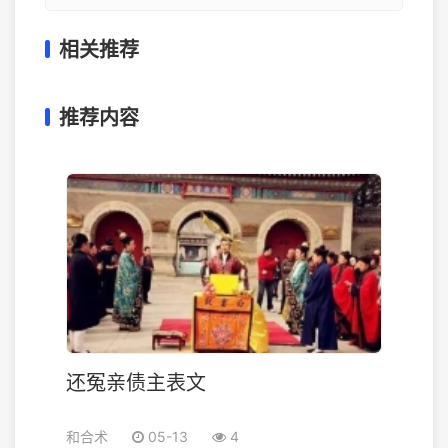
相关推荐
推荐内容
还冤亲债主表文
和合术
05-13
4