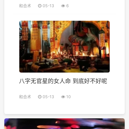
和合术
05-13
6
八字无官星的女人命 到底好不好呢
和合术
05-13
10