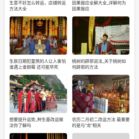
生意不好怎么转运，店铺转运
因果报应全解大全_详解何为
方法大全
因果报应
生辰日期犯童煞的人让人害怕
桃树的辟邪说法_关于桃树如
谁遇上谁倒霉 还可能早死
何辟邪的方法
想要提升运势_种生基改运做
农历二月初二改运方法 最重要
法你了解吗
的是与“龙”相关