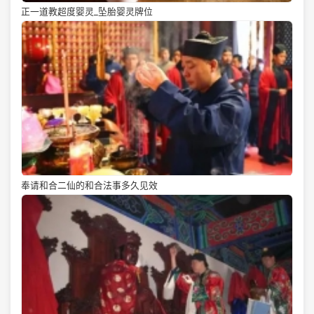
正一道教超度婴灵_坠胎婴灵牌位
奉请和合二仙的和合法事多久见效