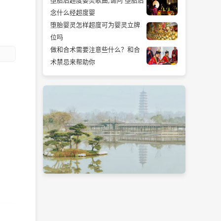
堕胎后超度婴灵歌曲,请问 堕胎后
念什么经超度婴
堕胎婴灵怎样超度可为婴灵立牌
位吗
做和合术需要注意些什么？和合
术禁忌来帮助你