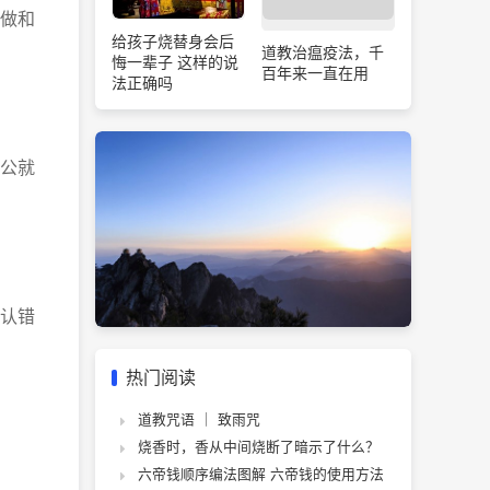
做和
给孩子烧替身会后
道教治瘟疫法，千
悔一辈子 这样的说
百年来一直在用
法正确吗
公就
认错
热门阅读
道教咒语 ｜ 致雨咒
烧香时，香从中间烧断了暗示了什么？
六帝钱顺序编法图解 六帝钱的使用方法