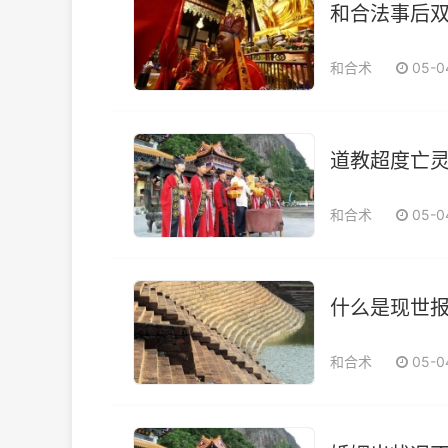
和合法事后双
和合术
05-
道教超度亡
和合术
05-
什么是现世
和合术
05-