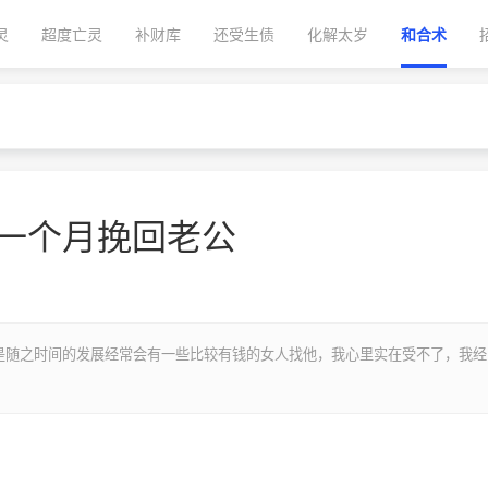
灵
超度亡灵
补财库
还受生债
化解太岁
和合术
后一个月挽回老公
是随之时间的发展经常会有一些比较有钱的女人找他，我心里实在受不了，我经