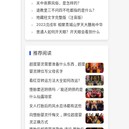
关中丧葬风俗，是怎样的？
道教里三不问四不吃都指的是什么？
地藏经文字完整版（注音版）
2022戊戌年 相聚青城山罗天大醮祐中华
普通人如何开天眼？开天眼会看到什么
推荐阅读
超度婴灵需要准备什么东西 , 超度
婴灵牌位写父母名字
看红豆转运方法大全如何改运？
堕胎要还阴债吗 ／能还阴债的是
什么仙露琼浆
女人打胎后的风水忌讳都有这些
向堕胎婴灵忏悔文 _ 牌位超度婴
灵正确方式