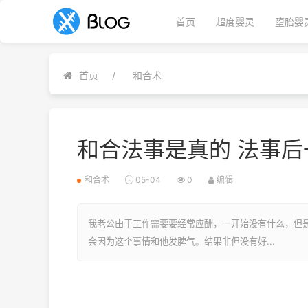
首页
超度婴灵
堕胎婴
首页
和合术
和合法事是真的 法事
和合术
05-04
0
编辑
我老公由于工作需要要经常应酬，一开始没有什么，但
会因为这个事情和他发脾气。结果非但没有好...