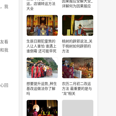
因果报应全解大全_
运，店铺转运方法
详解何为因果报应
，我
大全
生辰日期犯童煞的
桃树的辟邪说法_关
友看
人让人害怕 谁遇上
于桃树如何辟邪的
和我
谁倒霉 还可能早死
方法
想要提升运势_种生
农历二月初二改运
心回
基改运做法你了解
方法 最重要的是与
吗
“龙”相关