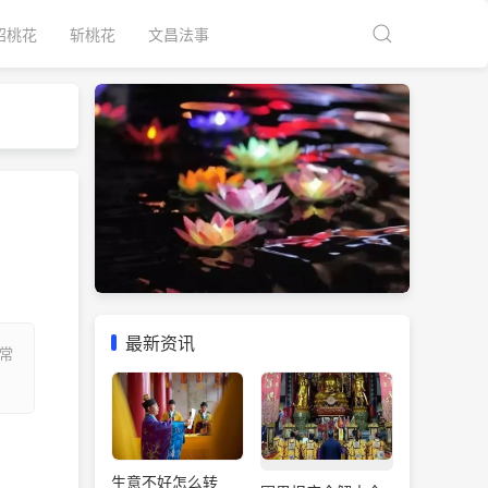
招桃花
斩桃花
文昌法事
最新资讯
常
生意不好怎么转