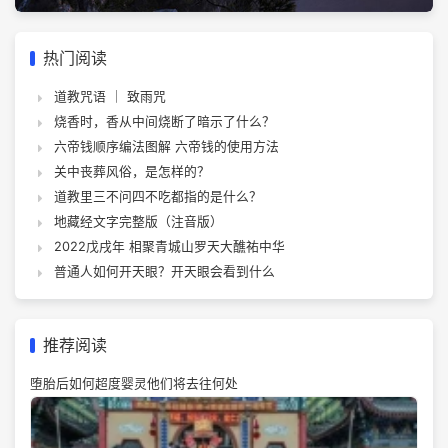
热门阅读
道教咒语 ｜ 致雨咒
烧香时，香从中间烧断了暗示了什么？
六帝钱顺序编法图解 六帝钱的使用方法
关中丧葬风俗，是怎样的？
道教里三不问四不吃都指的是什么？
地藏经文字完整版（注音版）
2022戊戌年 相聚青城山罗天大醮祐中华
普通人如何开天眼？开天眼会看到什么
推荐阅读
堕胎后如何超度婴灵他们将去往何处