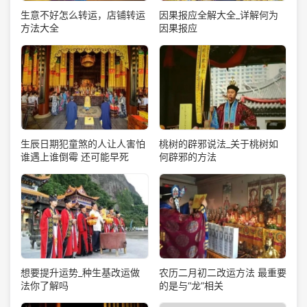
生意不好怎么转运，店铺转运
因果报应全解大全_详解何为
方法大全
因果报应
生辰日期犯童煞的人让人害怕
桃树的辟邪说法_关于桃树如
谁遇上谁倒霉 还可能早死
何辟邪的方法
想要提升运势_种生基改运做
农历二月初二改运方法 最重要
法你了解吗
的是与“龙”相关