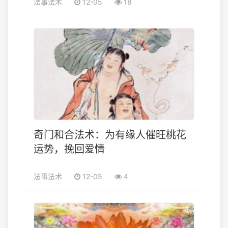
法事法术
12-05
18
奇门和合法术：为有缘人催旺桃花
运势，挽回爱情
法事法术
12-05
4