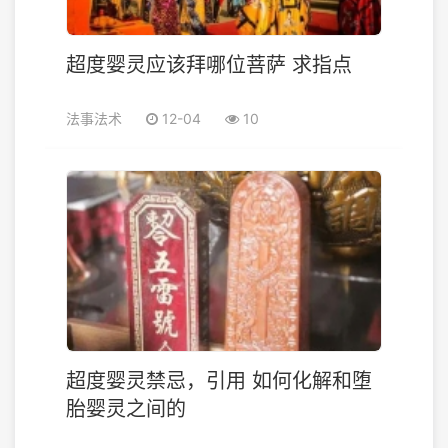
超度婴灵应该拜哪位菩萨 求指点
法事法术
12-04
10
超度婴灵禁忌，引用 如何化解和堕
胎婴灵之间的