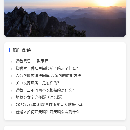
热门阅读
道教咒语 ｜ 致雨咒
烧香时，香从中间烧断了暗示了什么？
六帝钱顺序编法图解 六帝钱的使用方法
关中丧葬风俗，是怎样的？
道教里三不问四不吃都指的是什么？
地藏经文字完整版（注音版）
2022戊戌年 相聚青城山罗天大醮祐中华
普通人如何开天眼？开天眼会看到什么