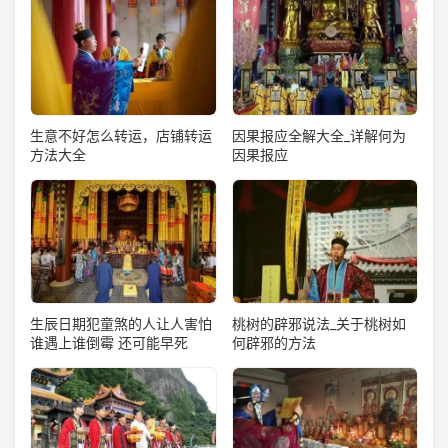
生意不好怎么转运，店铺转运
因果报应全解大全_详解何为
方法大全
因果报应
生辰日期犯童煞的人让人害怕
桃树的辟邪说法_关于桃树如
谁遇上谁倒霉 还可能早死
何辟邪的方法