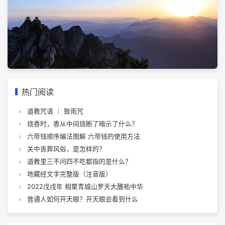
热门阅读
道教咒语 ｜ 致雨咒
烧香时，香从中间烧断了暗示了什么？
六帝钱顺序编法图解 六帝钱的使用方法
关中丧葬风俗，是怎样的？
道教里三不问四不吃都指的是什么？
地藏经文字完整版（注音版）
2022戊戌年 相聚青城山罗天大醮祐中华
普通人如何开天眼？开天眼会看到什么