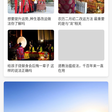
想要提升运势_种生基改运做
农历二月初二改运方法 最重要
法你了解吗
的是与“龙”相关
道教治瘟疫法，千百年来一直
给孩子烧替身会后悔一辈子 这
在用
样的说法正确吗