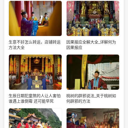
生意不好怎么转运，店铺转运
因果报应全解大全_详解何为
方法大全
因果报应
生辰日期犯童煞的人让人害怕
桃树的辟邪说法_关于桃树如
谁遇上谁倒霉 还可能早死
何辟邪的方法