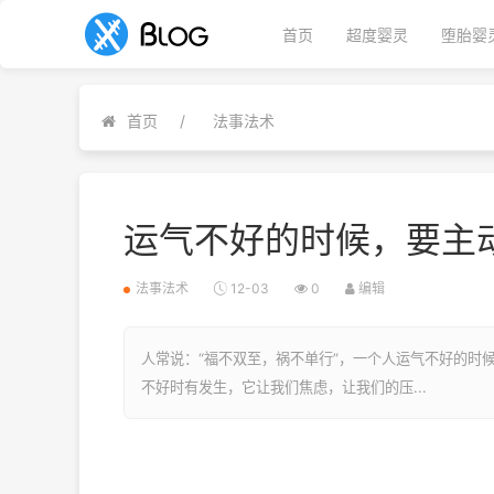
首页
超度婴灵
堕胎婴
首页
法事法术
运气不好的时候，要主
法事法术
12-03
0
编辑
人常说：“福不双至，祸不单行”，一个人运气不好的时
不好时有发生，它让我们焦虑，让我们的压...