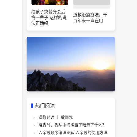
给孩子烧替身会后
道教治瘟疫法，千
悔一辈子 这样的说
百年来一直在用
法正确吗
热门阅读
道教咒语 ｜ 致雨咒
烧香时，香从中间烧断了暗示了什么？
六帝钱顺序编法图解 六帝钱的使用方法