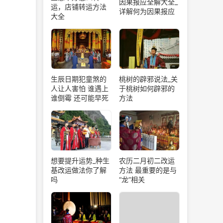
因果报应全解大全_
运，店铺转运方法
详解何为因果报应
大全
生辰日期犯童煞的
桃树的辟邪说法_关
人让人害怕 谁遇上
于桃树如何辟邪的
谁倒霉 还可能早死
方法
想要提升运势_种生
农历二月初二改运
基改运做法你了解
方法 最重要的是与
吗
“龙”相关