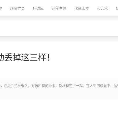
灵
超度亡灵
补财库
还受生债
化解太岁
和合术
动丢掉这三样！
候，总是会持续很久，好像所有的坏事，都堆积在了一起。在人生的旅途中，运