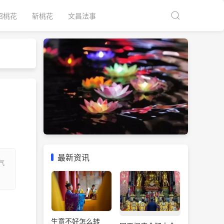
招桃花
斩桃花
文昌法事
最新资讯
气
生意不好怎么转