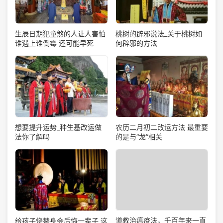
生辰日期犯童煞的人让人害怕
桃树的辟邪说法_关于桃树如
谁遇上谁倒霉 还可能早死
何辟邪的方法
想要提升运势_种生基改运做
农历二月初二改运方法 最重要
法你了解吗
的是与“龙”相关
道教治瘟疫法，千百年来一直
给孩子烧替身会后悔一辈子 这