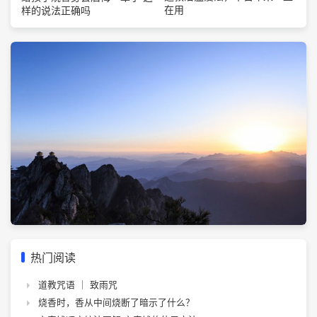
在用
样的说法正确吗
热门阅读
道教咒语 ｜ 致雨咒
烧香时，香从中间烧断了暗示了什么？