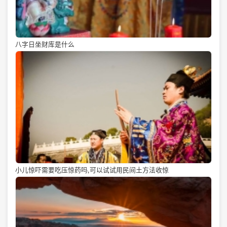
八字日坐财库是什么
小儿惊吓需要吃压惊药吗,可以试试用民间土方法收惊