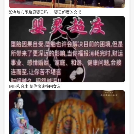
没有胎心堕胎算婴灵吗 ， 婴灵超度的文书
阴阳和合术 帮你快速挽回女友