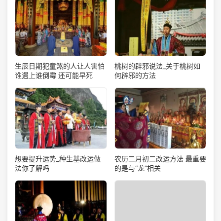
生辰日期犯童煞的人让人害怕
桃树的辟邪说法_关于桃树如
谁遇上谁倒霉 还可能早死
何辟邪的方法
想要提升运势_种生基改运做
农历二月初二改运方法 最重要
法你了解吗
的是与“龙”相关