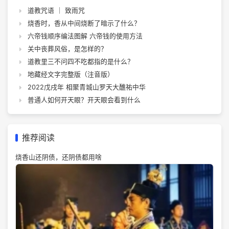
道教咒语 ｜ 致雨咒
烧香时，香从中间烧断了暗示了什么？
六帝钱顺序编法图解 六帝钱的使用方法
关中丧葬风俗，是怎样的？
道教里三不问四不吃都指的是什么？
地藏经文字完整版（注音版）
2022戊戌年 相聚青城山罗天大醮祐中华
普通人如何开天眼？开天眼会看到什么
推荐阅读
烧香山还阴债，还阴债都用啥