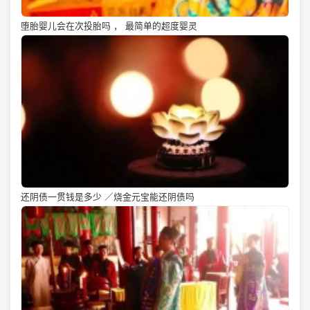
堕胎婴儿会在次投胎吗 ， 最简单的超度婴灵
还阴债一贯钱是多少 ／烧金元宝能还阴债吗