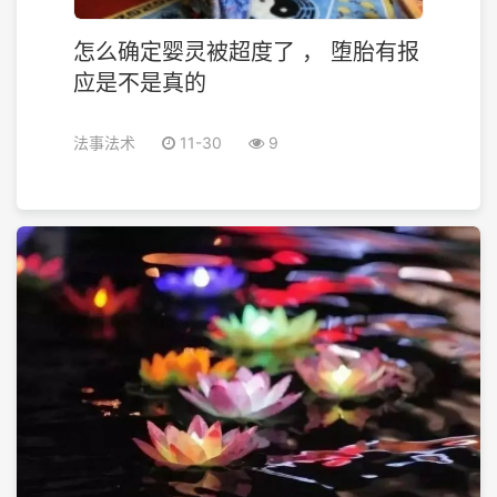
怎么确定婴灵被超度了 ， 堕胎有报
应是不是真的
法事法术
11-30
9