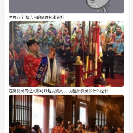
生辰八字 择吉日的命理风水解析
超度婴灵的经文哪可以超度婴灵 ， 为堕胎婴灵抄什么经书