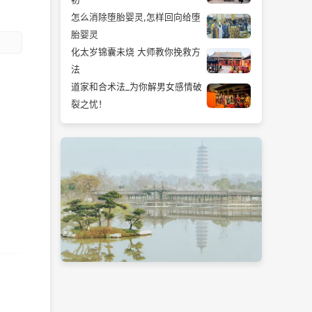
怎么消除堕胎婴灵,怎样回向给堕
胎婴灵
化太岁锦囊未烧 大师教你挽救方
法
道家和合术法_为你解男女感情破
裂之忧！