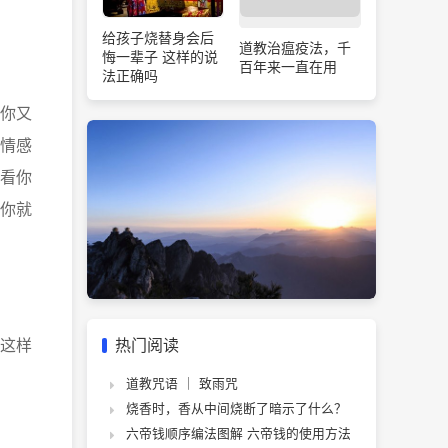
给孩子烧替身会后
道教治瘟疫法，千
悔一辈子 这样的说
百年来一直在用
法正确吗
你又
情感
看你
你就
这样
热门阅读
道教咒语 ｜ 致雨咒
烧香时，香从中间烧断了暗示了什么？
六帝钱顺序编法图解 六帝钱的使用方法