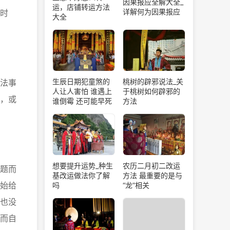
因果报应全解大全_
运，店铺转运方法
详解何为因果报应
时
大全
生辰日期犯童煞的
桃树的辟邪说法_关
法事
人让人害怕 谁遇上
于桃树如何辟邪的
，或
谁倒霉 还可能早死
方法
想要提升运势_种生
农历二月初二改运
题而
基改运做法你了解
方法 最重要的是与
始给
吗
“龙”相关
也没
而自