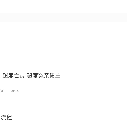
 超度亡灵 超度冤亲债主
-30
4
事流程