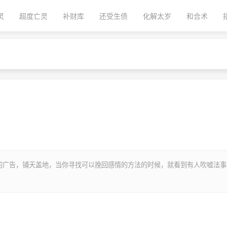
灵
超度亡灵
补财库
还受生债
化解太岁
和合术
的广告，铺天盖地，当你寻找可以挽回感情的方法的时候，就看到有人吹嘘法事