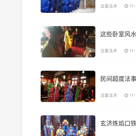
法事法术
11
这些卧室风水
法事法术
11
民间超度法
法事法术
11
玄济炼焰口