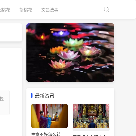
招桃花
斩桃花
文昌法事
最新资讯
挽
生意不好怎么转