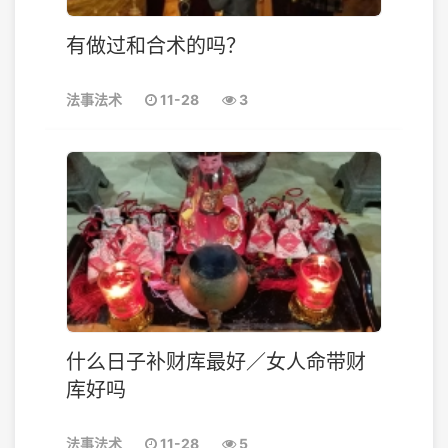
有做过和合术的吗？
法事法术
11-28
3
什么日子补财库最好／女人命带财
库好吗
法事法术
11-28
5