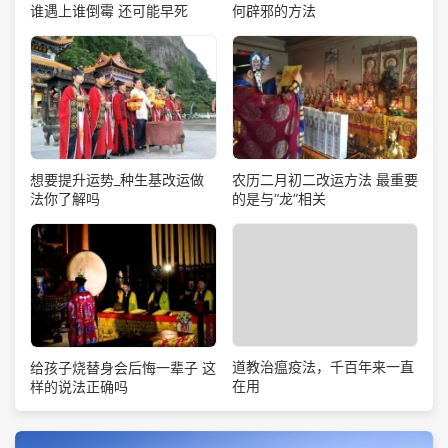
谁遇上谁倒霉 还可能早死
何辟邪的方法
想要提升运势_种生基改运做
农历二月初二改运方法 最重要
法你了解吗
的是与“龙”相关
道教治瘟疫法，千百年来一直
给孩子烧替身会后悔一辈子 这
在用
样的说法正确吗