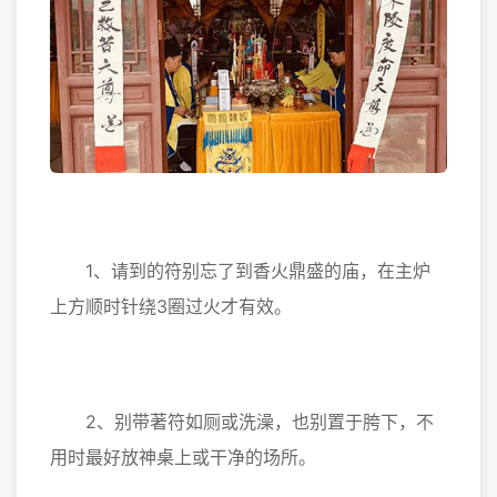
1、请到的符别忘了到香火鼎盛的庙，在主炉
上方顺时针绕3圈过火才有效。
2、别带著符如厕或洗澡，也别置于胯下，不
用时最好放神桌上或干净的场所。