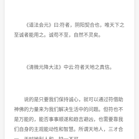
《道法会元》曰:符者，阴阳契合也，唯天下之
至诚者能用之。诚苟不至，自然不灵矣。
《清微元降大法》中云:符者天地之真信。
说的是只要我们保持诚心，就可以通过符借助
神佛的力量来为我们解决生活中的问题。但符也不
是万能的，能否事事顺遂和趋吉避凶，也需要靠我
们自身的主观能动性和智慧。所谓天地人，三オ合