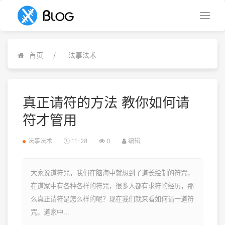
首页
法事法术
真正请符的方法 教你如何请
符才管用
法事法术
11-28
0
编辑
大家说道符咒，我们在脑海中就想到了道长绘制的符咒，
在道家中有各种各样的符咒，很多人都有求符的经历，那
么真正请符是怎么样的呢？现在我们就来看如何请一道符
咒。道家中...