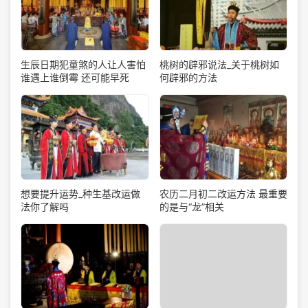
生辰日期犯童煞的人让人害怕
桃树的辟邪说法_关于桃树如
谁遇上谁倒霉 还可能早死
何辟邪的方法
想要提升运势_种生基改运做
农历二月初二改运方法 最重要
法你了解吗
的是与“龙”相关