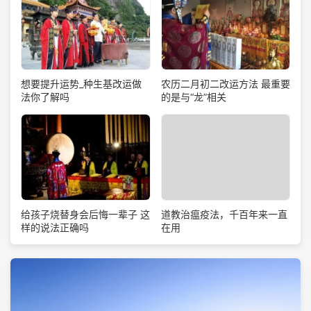
想要提升运势_种生基改运做
农历二月初二改运方法 最重要
法你了解吗
的是与“龙”相关
道教治瘟疫法，千百年来一直
给孩子烧替身会后悔一辈子 这
在用
样的说法正确吗