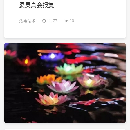
婴灵真会报复
法事法术
11-27
10