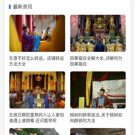
最新资讯
生意不好怎么转运，店铺转运
因果报应全解大全_详解何为
方法大全
因果报应
生辰日期犯童煞的人让人害怕
桃树的辟邪说法_关于桃树如
谁遇上谁倒霉 还可能早死
何辟邪的方法