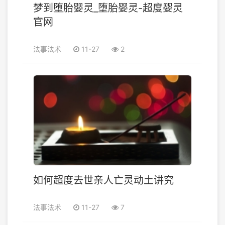
梦到堕胎婴灵_堕胎婴灵-超度婴灵
官网
法事法术
11-27
2
如何超度去世亲人亡灵动土讲究
法事法术
11-27
7