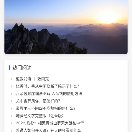
热门阅读
道教咒语 ｜ 致雨咒
烧香时，香从中间烧断了暗示了什么？
六帝钱顺序编法图解 六帝钱的使用方法
关中丧葬风俗，是怎样的？
道教里三不问四不吃都指的是什么？
地藏经文字完整版（注音版）
2022戊戌年 相聚青城山罗天大醮祐中华
普通人如何开天眼？开天眼会看到什么