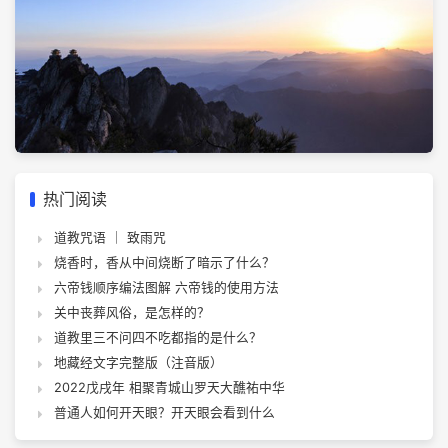
热门阅读
道教咒语 ｜ 致雨咒
烧香时，香从中间烧断了暗示了什么？
六帝钱顺序编法图解 六帝钱的使用方法
关中丧葬风俗，是怎样的？
道教里三不问四不吃都指的是什么？
地藏经文字完整版（注音版）
2022戊戌年 相聚青城山罗天大醮祐中华
普通人如何开天眼？开天眼会看到什么