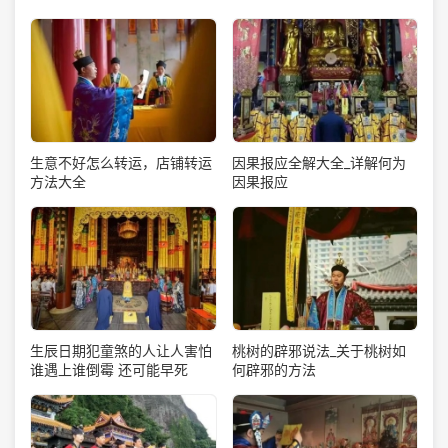
生意不好怎么转运，店铺转运
因果报应全解大全_详解何为
方法大全
因果报应
生辰日期犯童煞的人让人害怕
桃树的辟邪说法_关于桃树如
谁遇上谁倒霉 还可能早死
何辟邪的方法