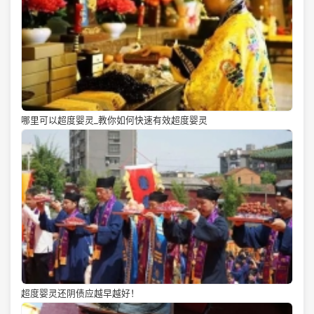
哪里可以超度婴灵_教你如何快速有效超度婴灵
超度婴灵还阴债应越早越好！