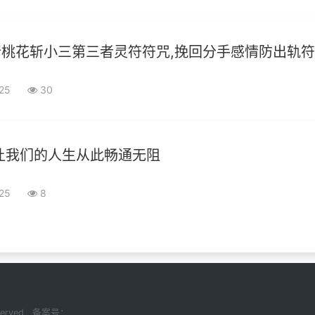
桃花斩小三第三者灵符符咒,挽回分手感情防出轨
-25
30
让我们的人生从此畅通无阻
-25
8
Reserved 备案号：