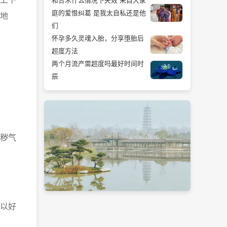
和合术什么情况下失效 来自大家
庭的爱恨纠葛 是我太自私还是他
地
们
怀孕多久灵魂入胎，分享堕胎后
超度方法
两个月流产需超度吗最好时间时
辰
秽气
以好