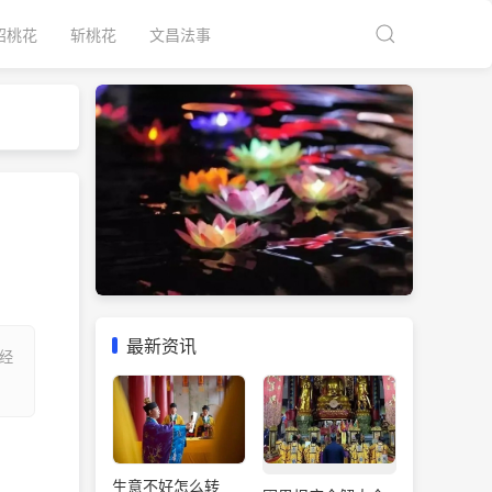
招桃花
斩桃花
文昌法事
最新资讯
经
生意不好怎么转