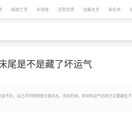
灵
超度亡灵
补财库
还受生债
化解太岁
和合术
看床尾是不是藏了坏运气
气会不好，自己平时明明很注重风水。有的时候，影响你运气的地方主要藏在不