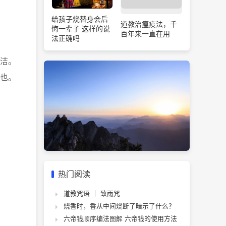
给孩子烧替身会后
道教治瘟疫法，千
悔一辈子 这样的说
百年来一直在用
法正确吗
洁。
也。
热门阅读
道教咒语 ｜ 致雨咒
烧香时，香从中间烧断了暗示了什么？
六帝钱顺序编法图解 六帝钱的使用方法