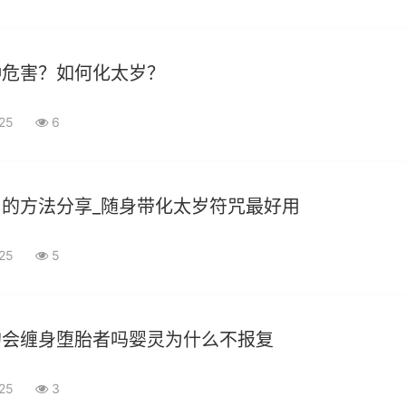
种危害？如何化太岁？
-25
6
的方法分享_随身带化太岁符咒最好用
-25
5
的会缠身堕胎者吗婴灵为什么不报复
-25
3