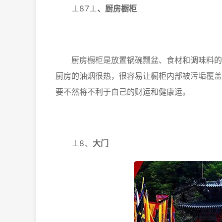
⊥8
7⊥
、
厨房橱柜
厨房橱柜是放置锅碗瓢盆、食材和调味料的地
厨房的油烟很热，很容易让橱柜内部被污垢覆盖
要不然将不利于自己的财运和健康运。
⊥8
、
大门