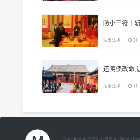
防小三符｜斩
法事法术
11
还阴债改命,
法事法术
11
Copyright © 2026 九星阁 All Rights 