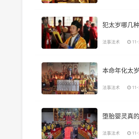
犯太岁哪几
法事法术
11
本命年化太岁
法事法术
11
堕胎婴灵真
法事法术
11