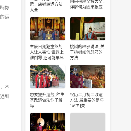
因果报应全解大全_
运，店铺转运方法
详解何为因果报应
响你
大全
的运
生辰日期犯童煞的
桃树的辟邪说法_关
人让人害怕 谁遇上
于桃树如何辟邪的
谁倒霉 还可能早死
方法
，不
想要提升运势_种生
农历二月初二改运
遇到
基改运做法你了解
方法 最重要的是与
吗
“龙”相关