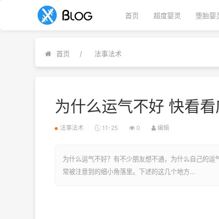
首页
超度婴灵
堕胎婴
首页
法事法术
为什么运气不好 快看
法事法术
11-25
0
编辑
为什么运气不好？有不少朋友想不通，为什么自己的运
常被注意到的细小角落里。下述的这几个地方...