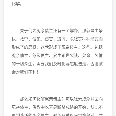
化解。
关于何为冤亲债主还有一个解释，那就是由争
执、抢夺、侵犯、伤害、凌辱、杀吃等种种形式而
形成了的恶缘，这就形成了冤亲债主。这些。包括
冤亲债主，怨缘债主、累生累世欠钱、欠命、欠情
的一切众生，需要我们及时化解超度送走，否则就
会对我们不利！
那么如何化解冤亲债主？可以吃素戒杀并回向
冤亲债主，佛教中吃素是断杀戒杀的开始，从此不
再制造新的冤亲债主，避免各种疾病灾难蔓延，建