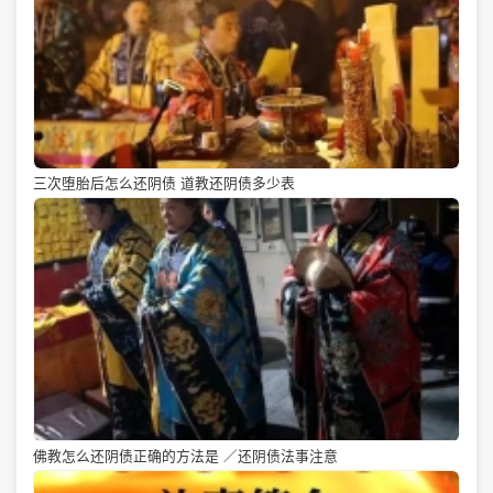
三次堕胎后怎么还阴债 道教还阴债多少表
佛教怎么还阴债正确的方法是 ／还阴债法事注意