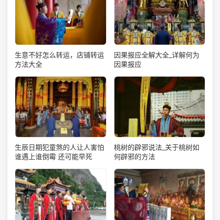
生意不好怎么转运，店铺转运
因果报应全解大全_详解何为
方法大全
因果报应
生辰日期犯童煞的人让人害怕
桃树的辟邪说法_关于桃树如
谁遇上谁倒霉 还可能早死
何辟邪的方法