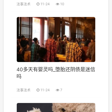
法事法术
11-24
10
40多天有婴灵吗_堕胎还阴债是迷信
吗
法事法术
11-24
7