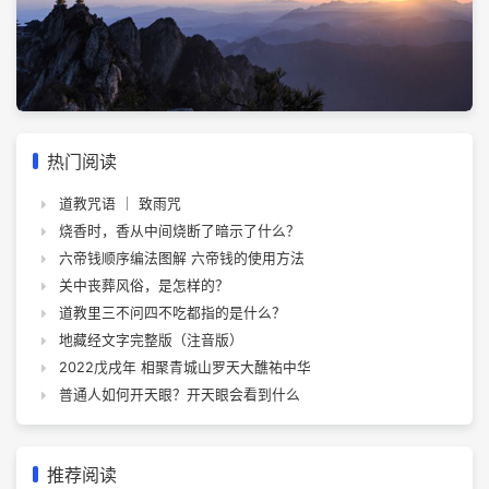
热门阅读
道教咒语 ｜ 致雨咒
烧香时，香从中间烧断了暗示了什么？
六帝钱顺序编法图解 六帝钱的使用方法
关中丧葬风俗，是怎样的？
道教里三不问四不吃都指的是什么？
地藏经文字完整版（注音版）
2022戊戌年 相聚青城山罗天大醮祐中华
普通人如何开天眼？开天眼会看到什么
推荐阅读