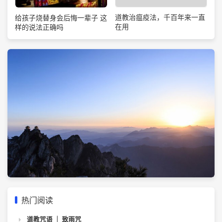
道教治瘟疫法，千百年来一直
给孩子烧替身会后悔一辈子 这
在用
样的说法正确吗
热门阅读
道教咒语 ｜ 致雨咒