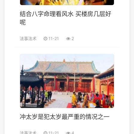
结合八字命理看风水 买楼房几层好
呢
法事法术
11-21
2
冲太岁是犯太岁最严重的情况之一
法事法术
11-21
4