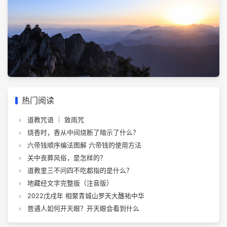
热门阅读
道教咒语 ｜ 致雨咒
烧香时，香从中间烧断了暗示了什么？
六帝钱顺序编法图解 六帝钱的使用方法
关中丧葬风俗，是怎样的？
道教里三不问四不吃都指的是什么？
地藏经文字完整版（注音版）
2022戊戌年 相聚青城山罗天大醮祐中华
普通人如何开天眼？开天眼会看到什么