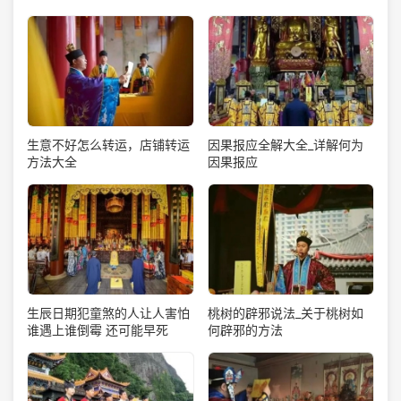
生意不好怎么转运，店铺转运
因果报应全解大全_详解何为
方法大全
因果报应
生辰日期犯童煞的人让人害怕
桃树的辟邪说法_关于桃树如
谁遇上谁倒霉 还可能早死
何辟邪的方法