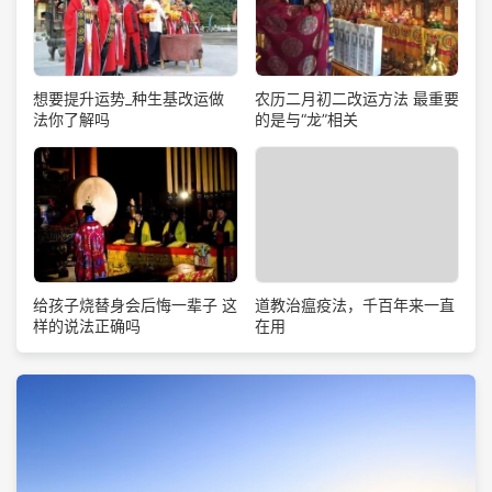
想要提升运势_种生基改运做
农历二月初二改运方法 最重要
法你了解吗
的是与“龙”相关
道教治瘟疫法，千百年来一直
给孩子烧替身会后悔一辈子 这
在用
样的说法正确吗