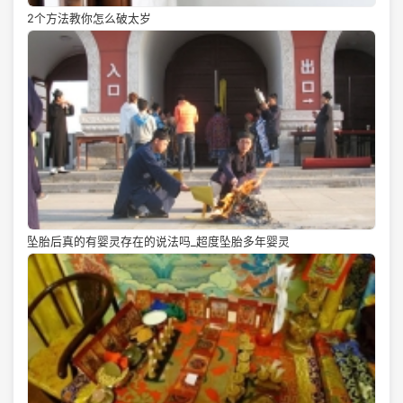
2个方法教你怎么破太岁
坠胎后真的有婴灵存在的说法吗_超度坠胎多年婴灵