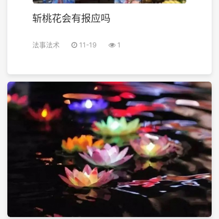
斩桃花会有报应吗
法事法术
11-19
1