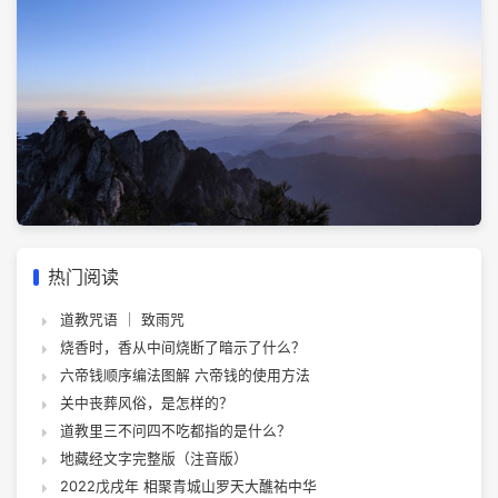
热门阅读
道教咒语 ｜ 致雨咒
烧香时，香从中间烧断了暗示了什么？
六帝钱顺序编法图解 六帝钱的使用方法
关中丧葬风俗，是怎样的？
道教里三不问四不吃都指的是什么？
地藏经文字完整版（注音版）
2022戊戌年 相聚青城山罗天大醮祐中华