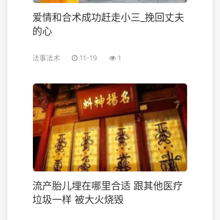
爱情和合术成功赶走小三_挽回丈夫
的心
法事法术
11-19
1
流产胎儿埋在哪里合适 跟其他医疗
垃圾一样 被大火烧毁