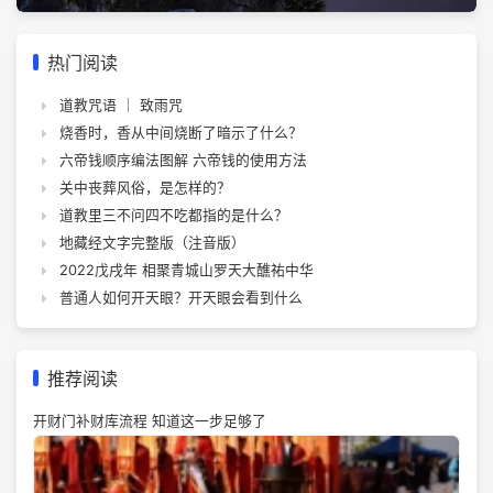
热门阅读
道教咒语 ｜ 致雨咒
烧香时，香从中间烧断了暗示了什么？
六帝钱顺序编法图解 六帝钱的使用方法
关中丧葬风俗，是怎样的？
道教里三不问四不吃都指的是什么？
地藏经文字完整版（注音版）
2022戊戌年 相聚青城山罗天大醮祐中华
普通人如何开天眼？开天眼会看到什么
推荐阅读
开财门补财库流程 知道这一步足够了