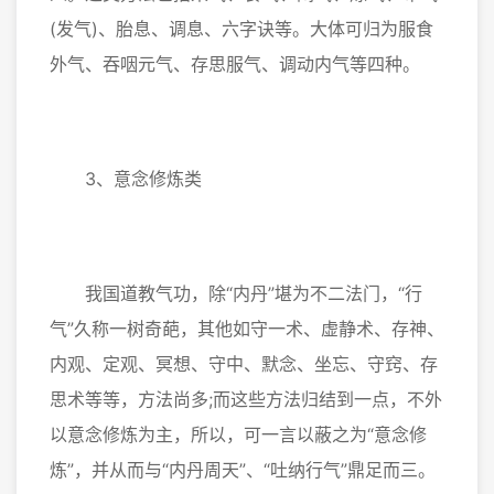
(发气)、胎息、调息、六字诀等。大体可归为服食
外气、吞咽元气、存思服气、调动内气等四种。
3、意念修炼类
我国道教气功，除“内丹”堪为不二法门，“行
气”久称一树奇葩，其他如守一术、虚静术、存神、
内观、定观、冥想、守中、默念、坐忘、守窍、存
思术等等，方法尚多;而这些方法归结到一点，不外
以意念修炼为主，所以，可一言以蔽之为“意念修
炼”，并从而与“内丹周天”、“吐纳行气”鼎足而三。