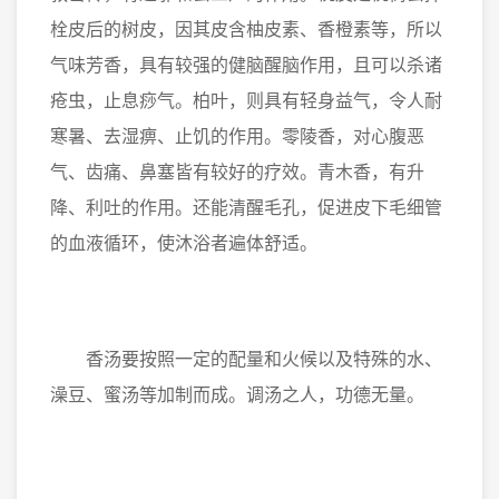
栓皮后的树皮，因其皮含柚皮素、香橙素等，所以
气味芳香，具有较强的健脑醒脑作用，且可以杀诸
疮虫，止息痧气。柏叶，则具有轻身益气，令人耐
寒暑、去湿痹、止饥的作用。零陵香，对心腹恶
气、齿痛、鼻塞皆有较好的疗效。青木香，有升
降、利吐的作用。还能清醒毛孔，促进皮下毛细管
的血液循环，使沐浴者遍体舒适。
香汤要按照一定的配量和火候以及特殊的水、
澡豆、蜜汤等加制而成。调汤之人，功德无量。