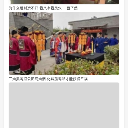
为什么我财运不好 看八字看风水 一目了然
二婚孤鸾煞会影响婚姻,化解孤鸾煞才能获得幸福