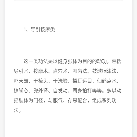
1、导引按摩类
这一类功法是以健身强体为目的的动功，包括
导引术、按摩术、点穴术、叩齿法、鼓漱咽津法、
鸣天鼓、干梳头、干洗脸、揉耳运目、仙鹤点水、
擦脚心、兜外肾、自发动、周身拍打等等。多以动
摇肢体为门径，与服气、存思配合，组成系列功
法。