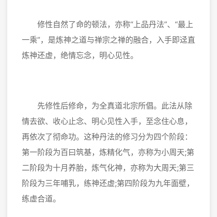
修性自然了命的顿法，亦称“上品丹法”、“最上
一乘”，是炼神之道与禅宗之禅的融合，入手即迳直
炼神还虚，绝情忘念，明心见性。
先修性后修命，为全真道北宗所倡。此法从除
情去欲、收心止念、明心见性入手，至念住心息，
再依次了彻命功。这种丹法的修习分为四个阶段：
第一阶段为百曰筑基，炼精化气，亦称为小周天;第
二阶段为十月养胎，炼气化神，亦称为大周天;第三
阶段为三年哺乳，练神还虚;第四阶段为九年面壁，
练虚合道。