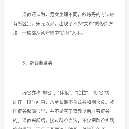
道教还认为，男女生理不同，故炼丹的方法应
有所区别。宋元以来，出现了不少“女丹”的修炼方
法，一般都从意守膻中“炼体”入手。
5、辟谷断食类
辟谷亦称“却谷”、“休粮”、“绝粒”、“断谷”等，
即在一段时间内，乃至长期不食蔬谷和烟火食。我
国辟谷起源很早，并不是有了道教以后才有辟谷
的。道教兴起后，接过辟谷之法，不仅把辟谷实践