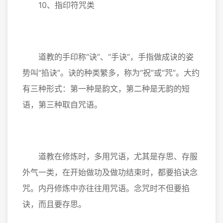
10、指印符咒类
道教的手印称“诀”、“手诀”，手指做成诀的姿
势叫“掐诀”。诀的种类繁多，称为“祝”或“咒”。大约
有三种形式：第一种是韵文，第二种是无韵的短
语，第三种取自咒语。
道教在修炼时，多用咒语，尤其是存思、存服
外气一类，在开始做功及做功结束时，都要掐诀念
咒。内丹修炼中亦往往用咒语。念咒时不但要掐
诀，而且要存思。