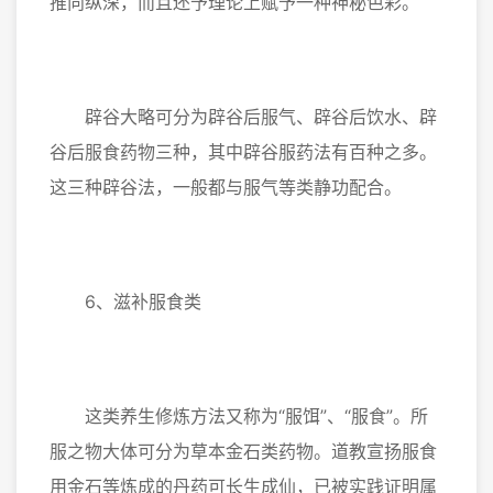
推向纵深，而且还予理论上赋予一种神秘色彩。
辟谷大略可分为辟谷后服气、辟谷后饮水、辟
谷后服食药物三种，其中辟谷服药法有百种之多。
这三种辟谷法，一般都与服气等类静功配合。
6、滋补服食类
这类养生修炼方法又称为“服饵”、“服食”。所
服之物大体可分为草本金石类药物。道教宣扬服食
用金石等炼成的丹药可长生成仙，已被实践证明属