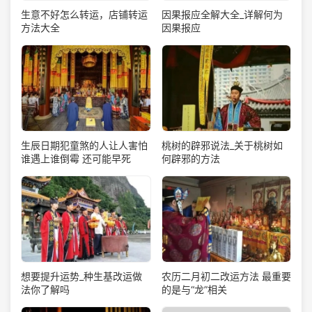
生意不好怎么转运，店铺转运
因果报应全解大全_详解何为
方法大全
因果报应
生辰日期犯童煞的人让人害怕
桃树的辟邪说法_关于桃树如
谁遇上谁倒霉 还可能早死
何辟邪的方法
想要提升运势_种生基改运做
农历二月初二改运方法 最重要
法你了解吗
的是与“龙”相关