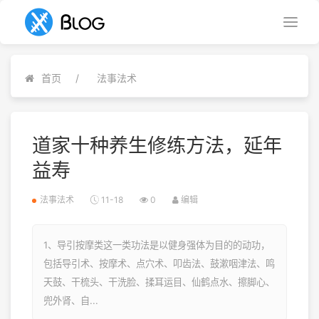
首页
法事法术
道家十种养生修练方法，延年
益寿
法事法术
11-18
0
编辑
1、导引按摩类这一类功法是以健身强体为目的的动功，
包括导引术、按摩术、点穴术、叩齿法、鼓漱咽津法、鸣
天鼓、干梳头、干洗脸、揉耳运目、仙鹤点水、擦脚心、
兜外肾、自...