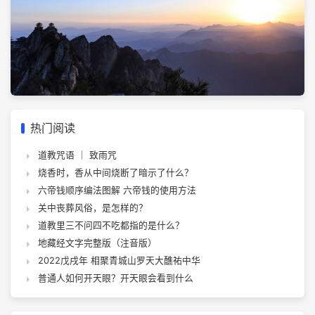
热门阅读
道教咒语 ｜ 致雨咒
烧香时，香从中间烧断了暗示了什么？
六帝钱顺序编法图解 六帝钱的使用方法
关中丧葬风俗，是怎样的？
道教里三不问四不吃都指的是什么？
地藏经文字完整版（注音版）
2022戊戌年 相聚青城山罗天大醮祐中华
普通人如何开天眼？开天眼会看到什么