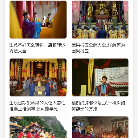
生意不好怎么转运，店铺转运
因果报应全解大全_详解何为
方法大全
因果报应
生辰日期犯童煞的人让人害怕
桃树的辟邪说法_关于桃树如
谁遇上谁倒霉 还可能早死
何辟邪的方法