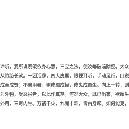
谛听，我所说明皈依身心意，三宝之法，使汝等破暗除疑。大众
从胞胎长就。
一团污秽，四大皮囊，眼视耳听，手动足行，口说
成圣成贤；不善用者，则成魔成怪，成鬼成畜生。向上一转，则
为外物，受恶报者，以此作真基。
何况大众，既已出家，欲超生
外用，三毒内生。万祸千灾，九魔十难，皆由身起。如何能克，