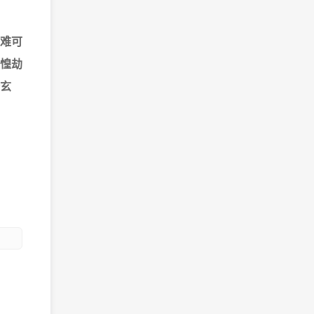
难可
惶劫
玄