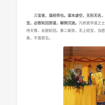
三宝者，道经师也。道本虚空，无形无名，
宝，必致轮回邪道，颠倒沉迷。
凡修真学道之士
侍天尊，永脱轮回。第二皈依，无上经宝，当愿
乘，不落邪见。