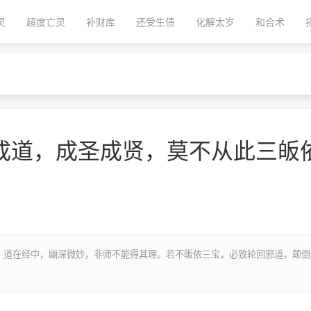
灵
超度亡灵
补财库
还受生债
化解太岁
和合术
成道，成圣成贤，莫不从此三皈
。道在经中，幽深微妙，非师不能得其理。若不皈依三宝，必致轮回邪道，颠倒