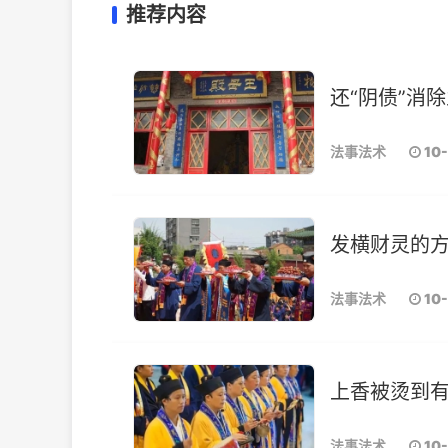
推荐内容
还“阴债”消
法事法术
10
发横财灵的
法事法术
10
上香被烫到有
法事法术
10