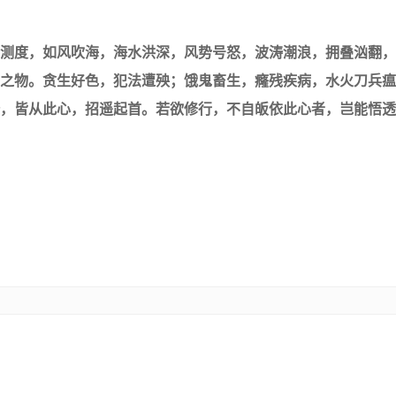
度，如风吹海，海水洪深，风势号怒，波涛潮浪，拥叠汹翻，
之物。贪生好色，犯法遭殃；饿鬼畜生，癃残疾病，水火刀兵瘟
，皆从此心，招遥起首。若欲修行，不自皈依此心者，岂能悟透