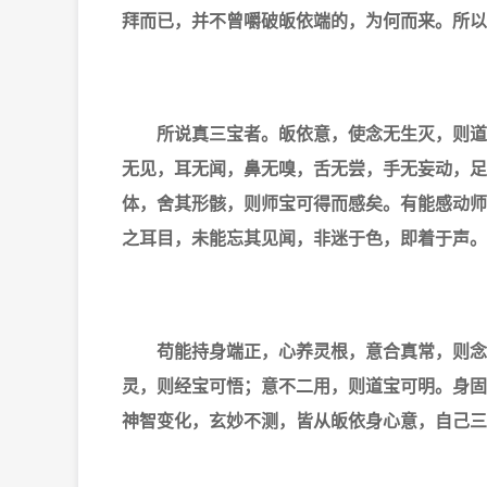
拜而已，并不曾嚼破皈依端的，为何而来。所以
所说真三宝者。皈依意，使念无生灭，则道
无见，耳无闻，鼻无嗅，舌无尝，手无妄动，足
体，舍其形骸，则师宝可得而感矣。
有能感动师
之耳目，未能忘其见闻，非迷于色，即着于声。
苟能持身端正，心养灵根，意合真常，则念
灵，则经宝可悟；意不二用，则道宝可明。
身固
神智变化，玄妙不测，皆从皈依身心意，自己三