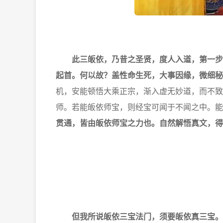
此三皈依，乃昔之圣贤，度人入道，第一步
起首。何以故？盖性命生死，大事因缘，微细秘
机，安能顿悟大乘正宗，渐入虚无妙道，而不致
师。若能皈依师宝，则经宝可闻于不闻之中。能
贯通，皆由皈依师宝之力也。自然解悟真文，得
但我所说皈依三宝法门，须要皈依真三宝。何