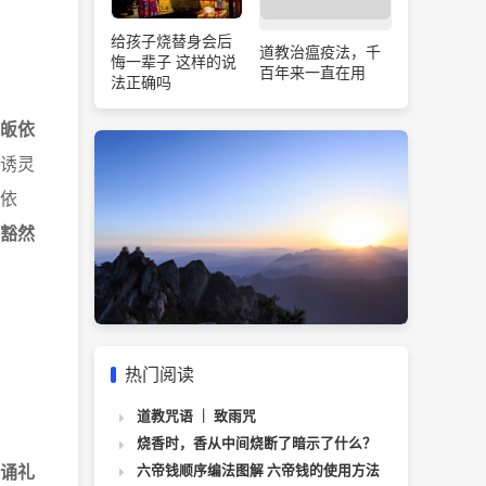
给孩子烧替身会后
道教治瘟疫法，千
悔一辈子 这样的说
百年来一直在用
法正确吗
皈依
诱灵
依
豁然
热门阅读
道教咒语 ｜ 致雨咒
烧香时，香从中间烧断了暗示了什么？
诵礼
六帝钱顺序编法图解 六帝钱的使用方法