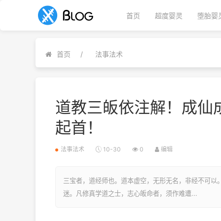
首页
超度婴灵
堕胎婴
首页
法事法术
道教三皈依注解！成仙
起首！
法事法术
10-30
0
编辑
三宝者，道经师也。道本虚空，无形无名，非经不可以
迷。凡修真学道之士，志心皈命者，须作难遭...