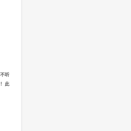
不听
！此