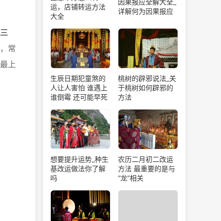
因果报应全解大全_
运，店铺转运方法
详解何为因果报应
大全
三
，常
最上
生辰日期犯童煞的
桃树的辟邪说法_关
人让人害怕 谁遇上
于桃树如何辟邪的
谁倒霉 还可能早死
方法
想要提升运势_种生
农历二月初二改运
基改运做法你了解
方法 最重要的是与
吗
“龙”相关