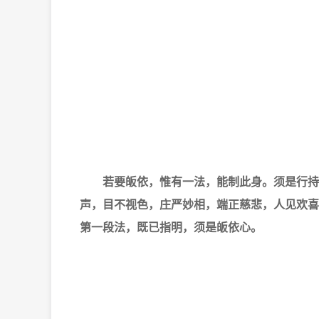
若要皈依，惟有一法，能制此身。须是行持戒
声，目不视色，庄严妙相，端正慈悲，人见欢喜
第一段法，既已指明，须是皈依心。