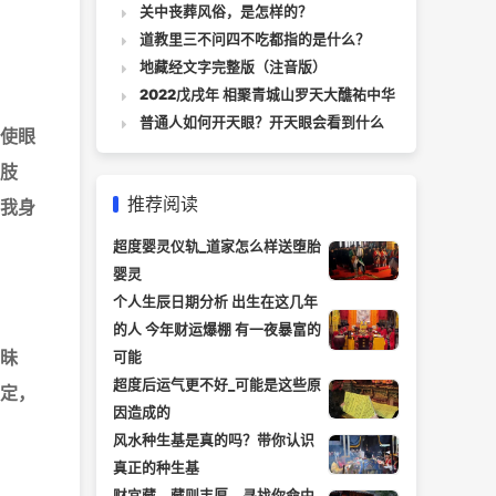
关中丧葬风俗，是怎样的？
道教里三不问四不吃都指的是什么？
地藏经文字完整版（注音版）
2022戊戌年 相聚青城山罗天大醮祐中华
普通人如何开天眼？开天眼会看到什么
使眼
肢
推荐阅读
我身
超度婴灵仪轨_道家怎么样送堕胎
婴灵
个人生辰日期分析 出生在这几年
的人 今年财运爆棚 有一夜暴富的
昧
可能
超度后运气更不好_可能是这些原
定，
因造成的
风水种生基是真的吗？带你认识
真正的种生基
财宜藏、藏则丰厚，寻找你命中