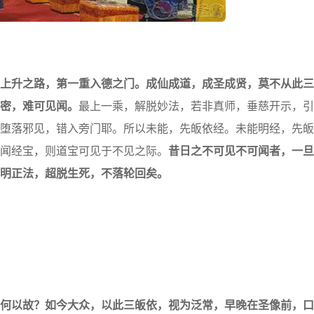
上升之路，第一重入德之门。成仙成道，成圣成贤，莫不从此三
密，难可见闻。
最上一乘，解脱妙法，若非真师，垂慈开示，引
堕落邪见，错入旁门耶。所以未能，先皈依经。未能明经，先皈
闻经宝，则道宝可见于不见之际。
昔日之不可见不可闻者，一旦
明正法，超脱生死，不落轮回矣。
以故？如今大众，以此三皈依，视为泛常，早晚在圣像前，口