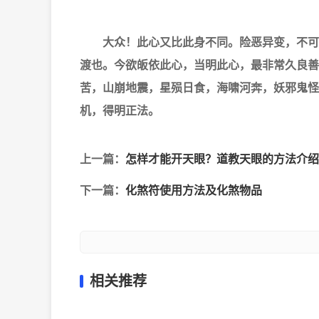
大众！此心又比此身不同。险恶异变，不可测
渡也。
今欲皈依此心，当明此心，最非常久良善
苦，山崩地震，星殒日食，海啸河奔，妖邪鬼怪
机，得明正法。
上一篇：
怎样才能开天眼？道教天眼的方法介绍
下一篇：
化煞符使用方法及化煞物品
相关推荐