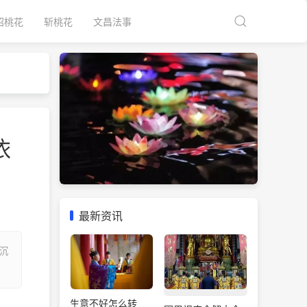
招桃花
斩桃花
文昌法事
依
最新资讯
沉
生意不好怎么转