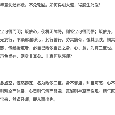
毕竞沈迷邪法，不免轮回。如何得明大道，得脱生死哉！
宝可得而明；皈依心，使机无障碍，则经宝可得而悟；皈依身，
无妄行，不染邪淫秽污，躬行苦行，劳其筋骨，饿其肌肤，惰其
慈，传经授道者，必自己皈依自己之身、心、意，为真三宝也。
声色尚存，则身非真矣。非真何以感师？
念虚空，谌然泰定，名为皈依三宝，身不邪淫，师宝可感；心不
则精全而体健，心灵则气清而慧通，意诚则神凝而性现。精气既
宝来，然道经师，即从而出也。