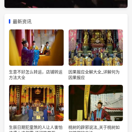
最新资讯
生意不好怎么转运，店铺转运
因果报应全解大全_详解何为
方法大全
因果报应
生辰日期犯童煞的人让人害怕
桃树的辟邪说法_关于桃树如