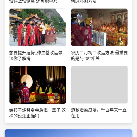
谁遇上谁倒霉 还可能早死
何辟邪的方法
想要提升运势_种生基改运做
农历二月初二改运方法 最重要
法你了解吗
的是与“龙”相关
道教治瘟疫法，千百年来一直
给孩子烧替身会后悔一辈子 这
在用
样的说法正确吗