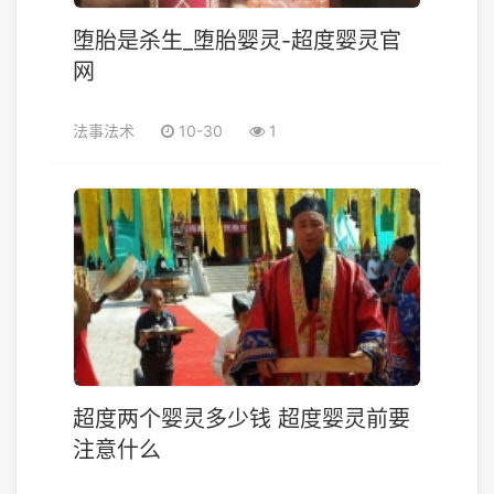
堕胎是杀生_堕胎婴灵-超度婴灵官
网
法事法术
10-30
1
超度两个婴灵多少钱 超度婴灵前要
注意什么