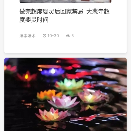
做完超度婴灵后回家禁忌_大悲寺超
度婴灵时间
法事法术
10-30
5