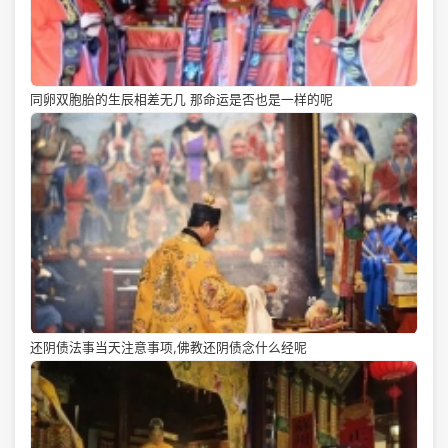
同卵双胞胎的生辰相差无几 那命运是否也是一样的呢
还阴债法事当天注意事项,佛教还阴债念什么经呢