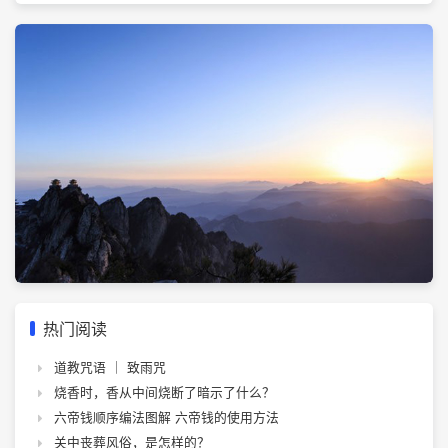
热门阅读
道教咒语 ｜ 致雨咒
烧香时，香从中间烧断了暗示了什么？
六帝钱顺序编法图解 六帝钱的使用方法
关中丧葬风俗，是怎样的？