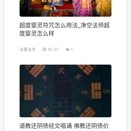
超度婴灵符咒怎么用法_净空法师超
度婴灵怎么样
法事法术
10-27
1
道教还阴债经文唱诵 佛教还阴债价