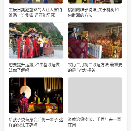
生辰日期犯童煞的人让人害怕
桃树的辟邪说法_关于桃树如
谁遇上谁倒霉 还可能早死
何辟邪的方法
想要提升运势_种生基改运做
农历二月初二改运方法 最重要
法你了解吗
的是与“龙”相关
道教治瘟疫法，千百年来一直
给孩子烧替身会后悔一辈子 这
在用
样的说法正确吗