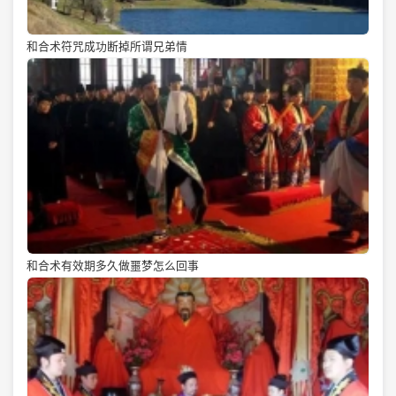
和合术符咒成功断掉所谓兄弟情
和合术有效期多久做噩梦怎么回事