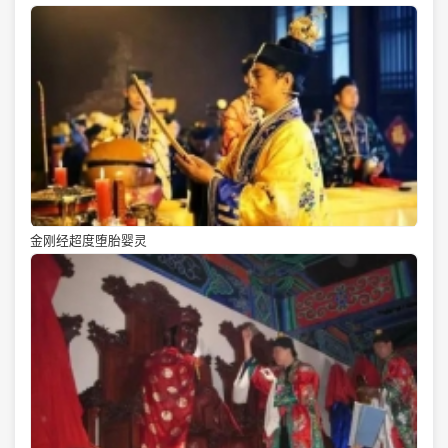
金刚经超度堕胎婴灵