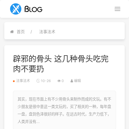
首页
法事法术
辟邪的骨头 这几种骨头吃完
肉不要扔
法事法术
10-26
0
编辑
其实，现在市面上有不少用骨头来制作而成的文玩。有不
少朋友是很中意这一类文玩的，买了相关的一种，每年盘
一盘，盘到色泽很好的样子。在远古时代，生产力低下，
人类并没有...