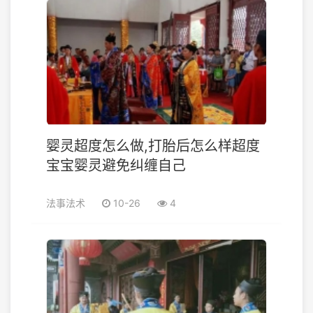
婴灵超度怎么做,打胎后怎么样超度
宝宝婴灵避免纠缠自己
法事法术
10-26
4