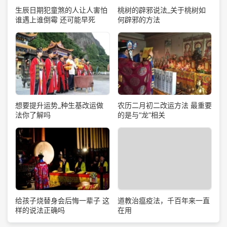
生辰日期犯童煞的人让人害怕
桃树的辟邪说法_关于桃树如
谁遇上谁倒霉 还可能早死
何辟邪的方法
想要提升运势_种生基改运做
农历二月初二改运方法 最重要
法你了解吗
的是与“龙”相关
道教治瘟疫法，千百年来一直
给孩子烧替身会后悔一辈子 这
在用
样的说法正确吗