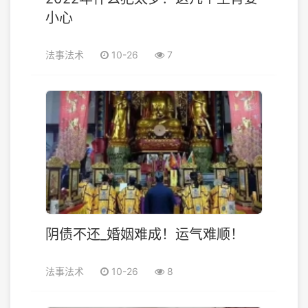
小心
法事法术
10-26
7
阴债不还_婚姻难成！运气难顺！
法事法术
10-26
8