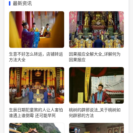
最新资讯
生意不好怎么转运，店铺转运
因果报应全解大全_详解何为
方法大全
因果报应
生辰日期犯童煞的人让人害怕
桃树的辟邪说法_关于桃树如
谁遇上谁倒霉 还可能早死
何辟邪的方法