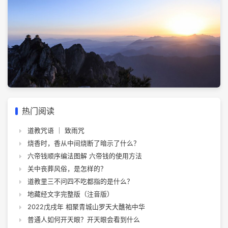
热门阅读
道教咒语 ｜ 致雨咒
烧香时，香从中间烧断了暗示了什么？
六帝钱顺序编法图解 六帝钱的使用方法
关中丧葬风俗，是怎样的？
道教里三不问四不吃都指的是什么？
地藏经文字完整版（注音版）
2022戊戌年 相聚青城山罗天大醮祐中华
普通人如何开天眼？开天眼会看到什么