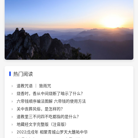
热门阅读
道教咒语 ｜ 致雨咒
烧香时，香从中间烧断了暗示了什么？
六帝钱顺序编法图解 六帝钱的使用方法
关中丧葬风俗，是怎样的？
道教里三不问四不吃都指的是什么？
地藏经文字完整版（注音版）
2022戊戌年 相聚青城山罗天大醮祐中华