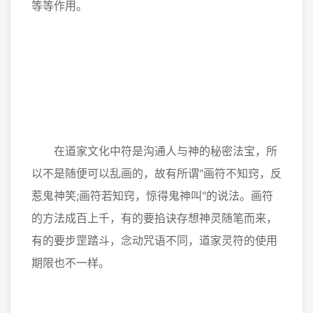
等等作用。
在道家文化中符是沟通人与神的秘密法宝，所
以不是随便可以乱画的，故有所谓"画符不知窍，反
惹鬼神笑;画符若知窍，惊得鬼神叫"的说法。画符
的方法成百上千，有的要掐诀存想神灵随笔而来，
有的要步罡踏斗，念动咒语不同，道家灵符的使用
期限也不一样。