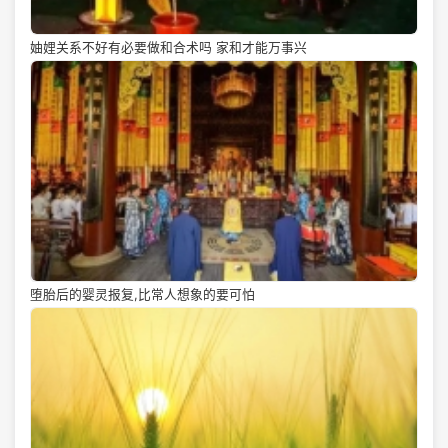
妯娌关系不好有必要做和合术吗 家和才能万事兴
堕胎后的婴灵报复,比常人想象的要可怕