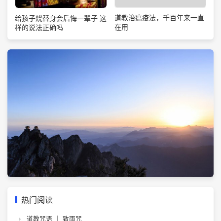
道教治瘟疫法，千百年来一直
给孩子烧替身会后悔一辈子 这
在用
样的说法正确吗
热门阅读
道教咒语 ｜ 致雨咒