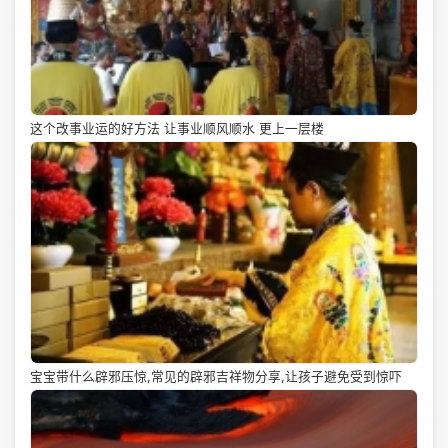
这个改事业运的好方法 让事业顺风顺水 更上一层楼
宝宝带什么辟邪压惊,常见的辟邪吉祥物分享,让孩子避免受到惊吓