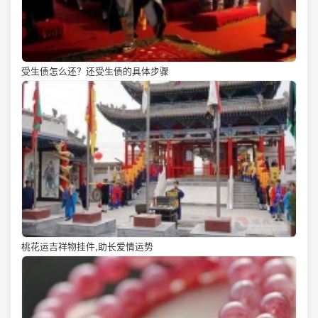
受生债怎么还？还受生债的具体步骤
桃花运吉祥物挂件,助长爱情运势