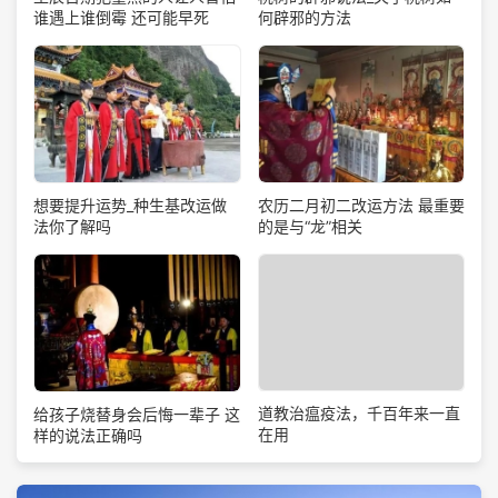
谁遇上谁倒霉 还可能早死
何辟邪的方法
想要提升运势_种生基改运做
农历二月初二改运方法 最重要
法你了解吗
的是与“龙”相关
道教治瘟疫法，千百年来一直
给孩子烧替身会后悔一辈子 这
在用
样的说法正确吗