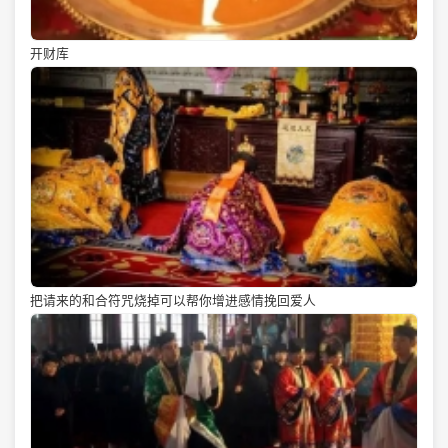
开财库
把请来的和合符咒烧掉可以帮你增进感情挽回爱人