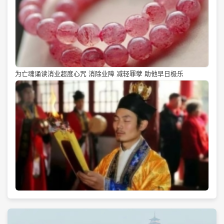
为亡魂诵读消业超度心咒 消除业障 减轻罪孽 助他早日极乐