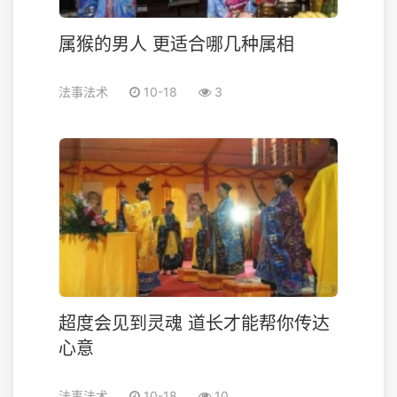
属猴的男人 更适合哪几种属相
法事法术
10-18
3
超度会见到灵魂 道长才能帮你传达
心意
法事法术
10-18
10