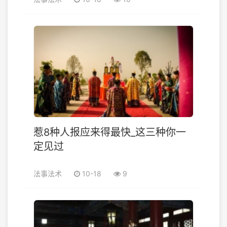
惹8种人报应来得最快_这三种你一
定见过
法事法术
10-18
9