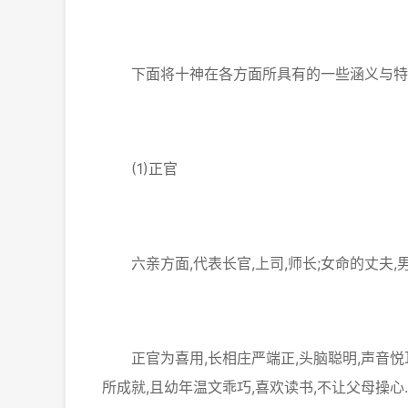
下面将十神在各方面所具有的一些涵义与特征,
(1)正官
六亲方面,代表长官,上司,师长;女命的丈夫,男
正官为喜用,长相庄严端正,头脑聪明,声音悦耳
所成就,且幼年温文乖巧,喜欢读书,不让父母操心