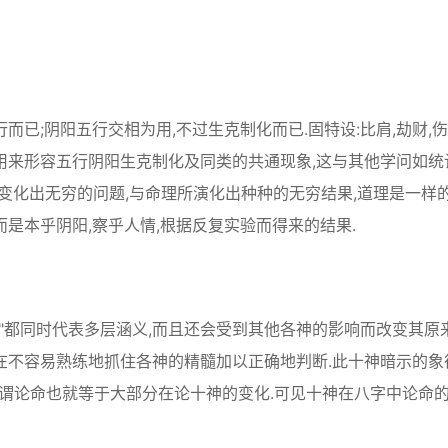
已;阴阳五行交相为用,不过生克制化而已.固特设:比肩,劫财,伤
词,用来形容五行阴阳生克制化及同类的共通现象,这与其他学问如统
义也能变化出无穷的问题,与命理所演化出种种的无穷结果,道理是一样的
而是本乎阴阳,察乎人情,根据反复实验而得来的结果.
"都同时代表多层涵义,而且还会受到其他各神的影响而改变其原
实在不容易熟练地抓住各神的精髓加以正确地判断.此十神暗示的象
所谓论命也就等于大部分在论十神的变化.可见十神在八字中论命