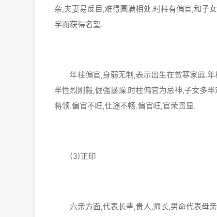
杂,夫妻易反目,难得圆满相处.时柱有偏官,和子
学而获得名望.
年柱偏官,身弱无制,表示出生在贫寒家庭.年柱
半性烈刚毅,倔强暴躁.时柱偏官为忌神,子女多半
将领.偏官不旺,仕途不畅.偏官旺,官荣贵显.
(3)正印
六亲方面,代表长辈,贵人,师长,男命代表母亲,