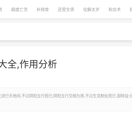
灵
超度亡灵
补财库
还受生债
化解太岁
和合术
大全,作用分析
化流行天地间,不过阴阳五行而已;阴阳五行交相为用,不过生克制化而已.固特设: