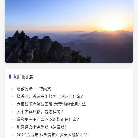
热门阅读
道教咒语 ｜ 致雨咒
烧香时，香从中间烧断了暗示了什么？
六帝钱顺序编法图解 六帝钱的使用方法
关中丧葬风俗，是怎样的？
道教里三不问四不吃都指的是什么？
地藏经文字完整版（注音版）
2022戊戌年 相聚青城山罗天大醮祐中华