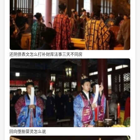
还阴债表文怎么打补财库法事三天不同房
回向堕胎婴灵怎么说