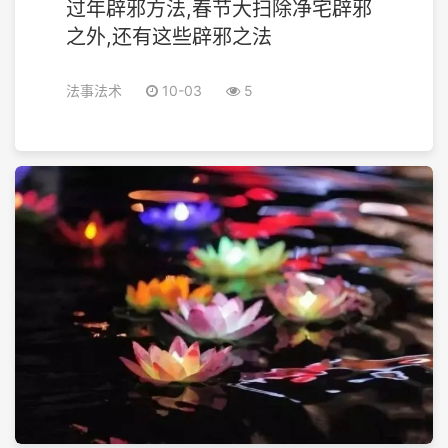
过年辟邪方法,春节大扫除净宅辟邪
之外,还有这些辟邪之法
法事法术
10-03
5