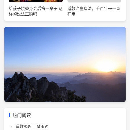
道教治瘟疫法，千百年来一直
给孩子烧替身会后悔一辈子 这
在用
样的说法正确吗
热门阅读
道教咒语 ｜ 致雨咒