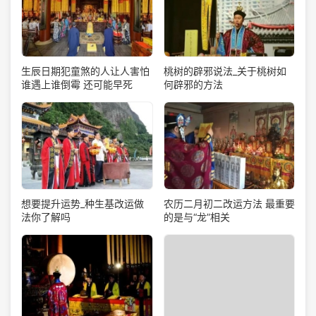
生辰日期犯童煞的人让人害怕
桃树的辟邪说法_关于桃树如
谁遇上谁倒霉 还可能早死
何辟邪的方法
想要提升运势_种生基改运做
农历二月初二改运方法 最重要
法你了解吗
的是与“龙”相关