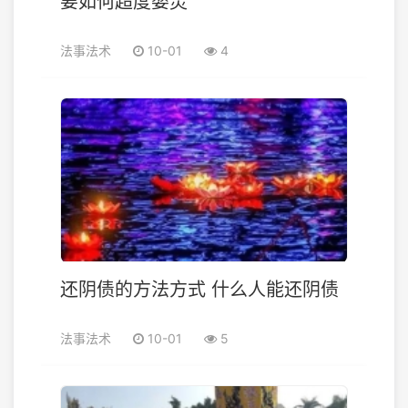
要如何超度婴灵
法事法术
10-01
4
还阴债的方法方式 什么人能还阴债
法事法术
10-01
5