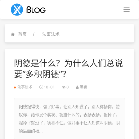
首页
法事法术
阴德是什么？为什么人们总说
要“多积阴德”？
法事法术
10-01
0
编辑
阳德报得快，做了好事，让别人知道了，别人称扬你，赞
叹你，给你发个奖状、锦旗什么的，表扬表扬，报掉了，
报掉了就没了，德积不住。做好事不让人知道叫阴德，阴
德后面的福...