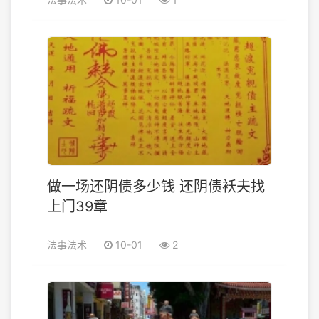
做一场还阴债多少钱 还阴债袄夫找
上门39章
法事法术
10-01
2