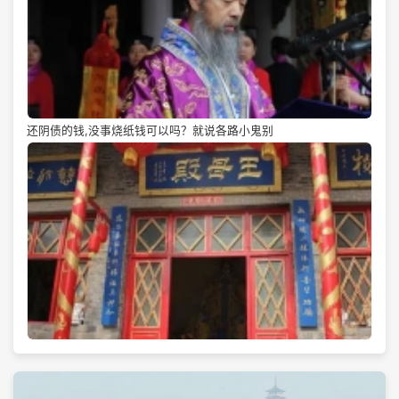
还阴债的钱,没事烧纸钱可以吗？就说各路小鬼别