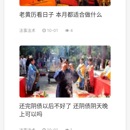
老黄历看日子 本月都适合做什么
法事法术
10-01
4
还完阴债以后不好了 还阴债阴天晚
上可以吗
法事法术
10-01
1