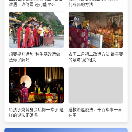
谁遇上谁倒霉 还可能早死
何辟邪的方法
想要提升运势_种生基改运做
农历二月初二改运方法 最重要
法你了解吗
的是与“龙”相关
道教治瘟疫法，千百年来一直
给孩子烧替身会后悔一辈子 这
在用
样的说法正确吗