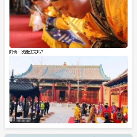
阴债一次能还完吗？