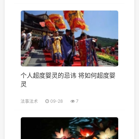
个人超度婴灵的忌讳 将如何超度婴
灵
法事法术
09-28
7