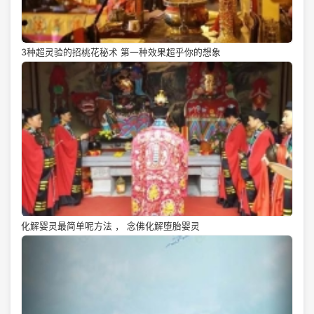
3种超灵验的招桃花秘术 第一种效果超乎你的想象
化解婴灵最简单呢方法 ， 念佛化解堕胎婴灵