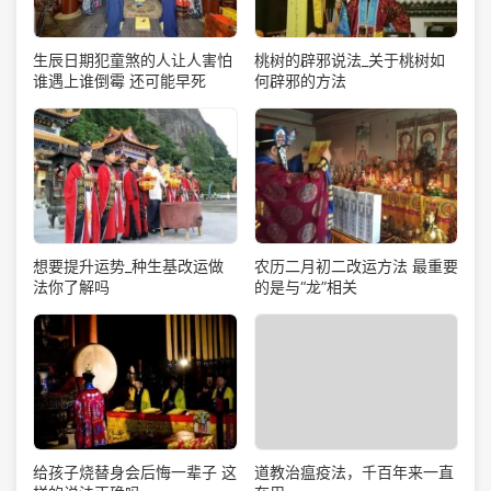
生辰日期犯童煞的人让人害怕
桃树的辟邪说法_关于桃树如
谁遇上谁倒霉 还可能早死
何辟邪的方法
想要提升运势_种生基改运做
农历二月初二改运方法 最重要
法你了解吗
的是与“龙”相关
道教治瘟疫法，千百年来一直
给孩子烧替身会后悔一辈子 这