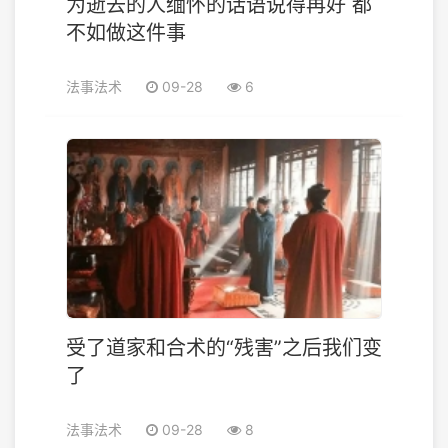
为逝去的人缅怀的话语说得再好 都
不如做这件事
法事法术
09-28
6
受了道家和合术的“残害”之后我们变
了
法事法术
09-28
8