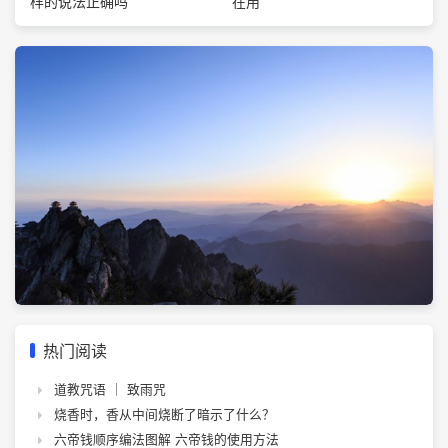
在用
样的说法正确吗
热门阅读
道教咒语 ｜ 致雨咒
烧香时，香从中间烧断了暗示了什么？
六帝钱顺序编法图解 六帝钱的使用方法